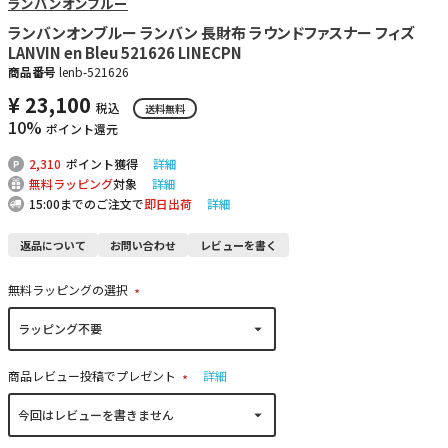
ランバンオンブルー
ランバンオンブルー ランバン 長財布 ラウンドファスナー フィズ
LANVIN en Bleu 521626 LINECPN
商品番号
lenb-521626
¥
23,100
税込
送料無料
10%
ポイント還元
2,310
ポイント獲得
詳細
無料ラッピング
対象
詳細
15:00までのご注文で
即日出荷
詳細
返品について
お問い合わせ
レビューを書く
無料ラッピングの選択
(
必
須
)
商品レビュー投稿でプレゼント
詳細
(
必
須
)