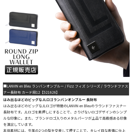
■LANVIN en Bleu ランバンオンブルー / Fizz フィズ シリーズ / ラウンドファス
ナー長財布 カード段12【521626】
はみ出るほどのビッグなJLロゴランバンオンブルー 長財布
はみ出るほどのビッグなJLロゴが特徴のLANVIN en Bleuのラウンドファスナー
長財布です。JLロゴを素押しにすることで、さりげないロゴデザインのシンプ
ルな印象に。また、ブランドロゴ入りのメタルパーツが上品で高級感ある印象
を演出しています。
本体素材には、牛革の2つの型を交差して押すことで、キレイ目な表情に仕上