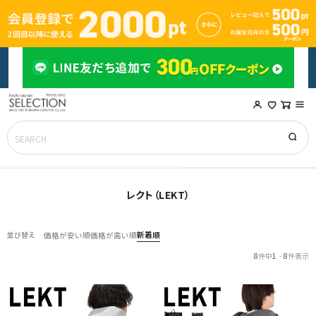
レクト（LEKT）
新着順
並び替え
価格が安い順
価格が高い順
8
件中
1
-
8
件表示