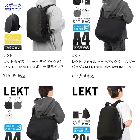
レクト
レクト
レクト タイズ リュック デイパック A4
レクト ヴェイル トートバッグ ショルダー
17.5L F-CONNECT スポーツ観戦バッグ 防
バッグ A4 LEKT VEIL lekt-set LINECPN
水性素材 LEKT TIES LEKT-0011 LINECPN
¥
15,950
¥
15,950
税込
税込