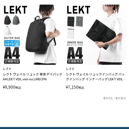
レクト
レクト
レクト ヴェイル リュック 単体 デイパック
レクト ヴェイル リュックインバッグ バッ
A4 LEKT VEIL veil-ou LINECPN
グインバッグ インナーバッグ LEKT VEIL
veil-in LINECPN
¥
9,900
¥
7,150
税込
税込
8
件中
1
-
8
件表示