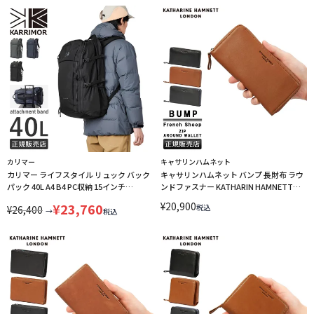
カリマー
キャサリンハムネット
カリマー ライフスタイル リュック バック
キャサリンハムネット バンプ 長財布 ラウ
パック 40L A4 B4 PC収納 15インチ
ンドファスナー KATHARIN HAMNETT
KARRIMOR Lifestyle 501233 LINECPN
BUMP 490-52306 LINECPN
¥
20,900
¥
23,760
税込
¥
26,400
→
税込