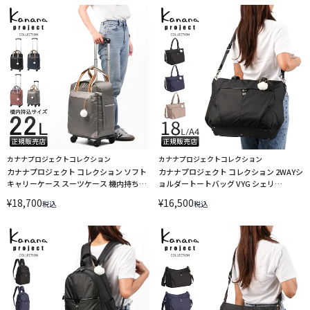
カナナプロジェクトコレクション
カナナプロジェクトコレクション
カナナプロジェクト コレクション ソフト
カナナプロジェクト コレクション 2WAYシ
キャリーケース スーツケース 機内持ち込
ョルダートートバッグ VYG シェリ
み SSサイズ 22L Kanana project
Kanana project collection 17946
¥
18,700
¥
16,500
税込
税込
collection VYG アムローズTR 15246