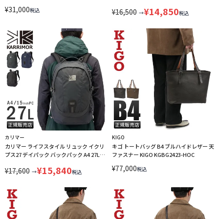
KARRIMOR 501265 LINECPN
A4 B4 25L KARRIMOR 501249 LINECPN
¥
31,000
¥
14,850
税込
¥
16,500
→
税込
カリマー
KIGO
カリマー ライフスタイル リュック イクリ
キゴ トートバッグ B4 ブルハイドレザー 天
プス27 デイパック バックパック A4 27L
ファスナー KIGO KGBG2423-HOC
KARRIMOR 501210 LINECPN
¥
77,000
¥
15,840
税込
¥
17,600
→
税込