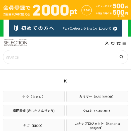
K
ケウ（ｋｅｕ）
カリマー（KARRIMOR）
岸田産業 (きしださんぎょう)
クロミ（KUROMI）
カナナプロジェクト（Kanana
キゴ（KIGO）
project）