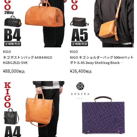
KIGO
KIGO
キゴ ボストンバッグ A4 B4 KIGO
KIGO キゴ ショルダーバッグ 500mlペット
KGBG2521-SVK
ボトル A5 2way Shell bag Black
KGBG2522-SVK
¥
88,000
¥
26,400
税込
税込