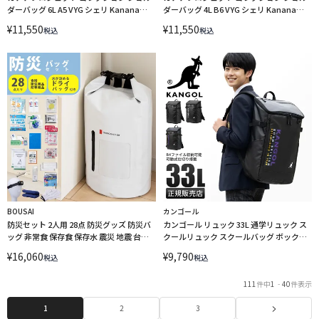
ダーバッグ 6L A5 VYG シェリ Kanana
ダーバッグ 4L B6 VYG シェリ Kanana
project collection 17943
project collection 17942
¥
11,550
¥
11,550
税込
税込
BOUSAI
カンゴール
防災セット 2人用 28点 防災グッズ 防災バ
カンゴール リュック 33L 通学リュック ス
ッグ 非常食 保存食 保存水 震災 地震 台風
クールリュック スクールバッグ ボックス
停電 リュック ドライバッグ 水が汲める
型 ピース A4 B4 KANGOL 250-1570
¥
16,060
¥
9,790
税込
税込
20L 岸田産業 8-1460ei LINECPN
LINECPN
111
件中
1
-
40
件表示
1
2
3