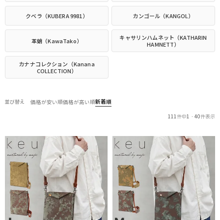
クベラ（KUBERA 9981）
カンゴール（KANGOL）
キャサリンハムネット（KATHARIN
革蛸（KawaTako）
HAMNETT）
カナナコレクション（Kanana
COLLECTION）
新着順
並び替え
価格が安い順
価格が高い順
111
件中
1
-
40
件表示