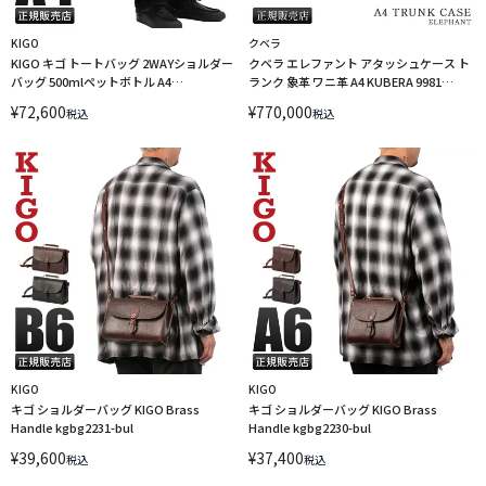
KIGO
クベラ
KIGO キゴ トートバッグ 2WAYショルダー
クベラ エレファント アタッシュケース ト
バッグ 500mlペットボトル A4
ランク 象革 ワニ革 A4 KUBERA 9981
Fieldworkers Tote Black KGBG2520-
ELEPHANT 51551 LINECPN
¥
72,600
¥
770,000
税込
税込
SVK
KIGO
KIGO
キゴ ショルダーバッグ KIGO Brass
キゴ ショルダーバッグ KIGO Brass
Handle kgbg2231-bul
Handle kgbg2230-bul
¥
39,600
¥
37,400
税込
税込