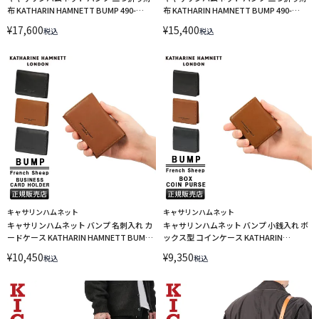
布 KATHARIN HAMNETT BUMP 490-
布 KATHARIN HAMNETT BUMP 490-
52303 LINECPN
52302 LINECPN
¥
17,600
¥
15,400
税込
税込
キャサリンハムネット
キャサリンハムネット
キャサリンハムネット バンプ 名刺入れ カ
キャサリンハムネット バンプ 小銭入れ ボ
ードケース KATHARIN HAMNETT BUMP
ックス型 コインケース KATHARIN
490-52301 LINECPN
HAMNETT BUMP 490-52300 LINECPN
¥
10,450
¥
9,350
税込
税込