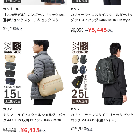
カンゴール
カリマー
【2026モデル】カンゴール リュック 35L
カリマー ライフスタイル ショルダーバッ
通学リュック スクールリュック スクール
グ ウエストバッグ KARRIMOR Lifestyle
バッグ クリア A4 B4 KANGOL 250-1710
501222 LINECPN
¥
9,790
¥
5,445
税込
¥
6,050
LINECPN
→
税込
カリマー
カリマー
カリマー ライフスタイル ショルダーバッ
カリマー ライフスタイル リュック バック
グ A4 15L PC収納 13インチ KARRIMOR
パック 25L A4 PC収納 15インチ
Lifestyle 501221 LINECPN
KARRIMOR Lifestyle 501237 LINECPN
¥
15,950
¥
6,435
税込
¥
7,150
→
税込