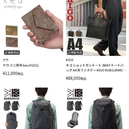
ケウ
KIGO
ケウ ミニ財布 keu H1311
キゴ ショットガントート 2WAY トートバ
ッグ A4 天ファスナー KIGO KGBG2540CL-
¥
11,000
税込
HOC
¥
88,000
税込