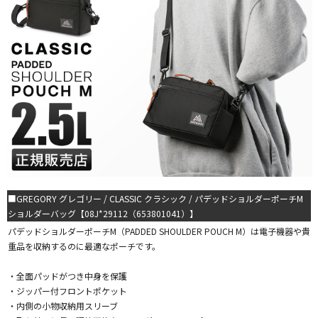
■GREGORY グレゴリー / CLASSIC クラシック / パデッドショルダーポーチM
ショルダーバッグ【08J*29112（653801041）】
パデッドショルダーポーチM（PADDED SHOULDER POUCH M）は電子機器や貴
重品を収納するのに最適なポーチです。
・全面パッドがつき中身を保護
・ジッパー付フロントポケット
・内側の小物収納用スリーブ