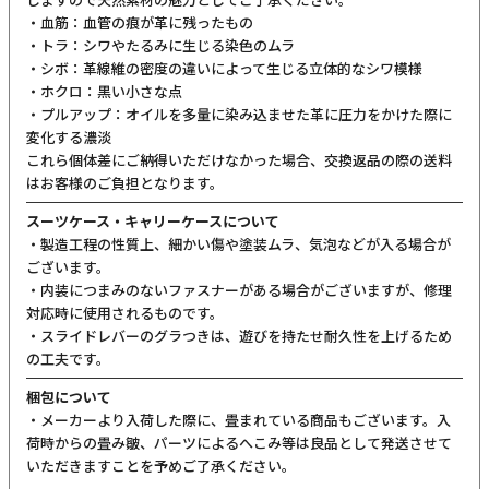
・血筋：血管の痕が革に残ったもの
・トラ：シワやたるみに生じる染色のムラ
・シボ：革線維の密度の違いによって生じる立体的なシワ模様
・ホクロ：黒い小さな点
・プルアップ：オイルを多量に染み込ませた革に圧力をかけた際に
変化する濃淡
これら個体差にご納得いただけなかった場合、交換返品の際の送料
はお客様のご負担となります。
スーツケース・キャリーケースについて
・製造工程の性質上、細かい傷や塗装ムラ、気泡などが入る場合が
ございます。
・内装につまみのないファスナーがある場合がございますが、修理
対応時に使用されるものです。
・スライドレバーのグラつきは、遊びを持たせ耐久性を上げるため
の工夫です。
梱包について
・メーカーより入荷した際に、畳まれている商品もございます。入
荷時からの畳み皺、パーツによるへこみ等は良品として発送させて
いただきますことを予めご了承ください。