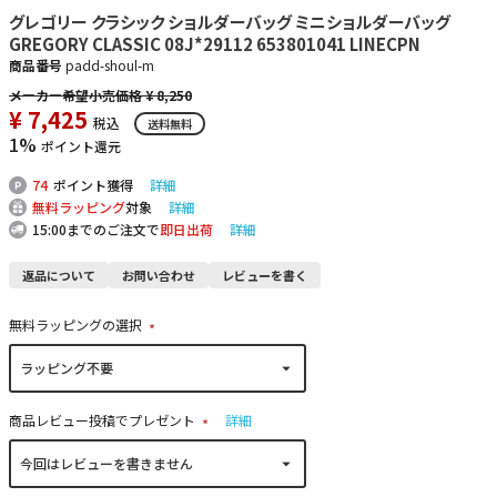
グレゴリー クラシック ショルダーバッグ ミニショルダーバッグ
GREGORY CLASSIC 08J*29112 653801041 LINECPN
商品番号
padd-shoul-m
¥
8,250
¥
7,425
税込
送料無料
1%
ポイント還元
74
ポイント獲得
詳細
無料ラッピング
対象
詳細
15:00までのご注文で
即日出荷
詳細
返品について
お問い合わせ
レビューを書く
無料ラッピングの選択
(
必
須
)
商品レビュー投稿でプレゼント
詳細
(
必
須
)