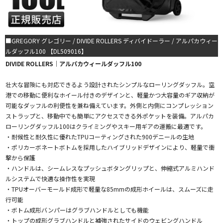
■GREGORY グレゴリー / DIVIDE ROLLERS ディバイドーラー / アルパカウィー
ルダッフル100 【DL509016】
DIVIDE ROLLERS｜アルパカウィールダッフル100
壮大な冒険にも対応できるよう設計されたシンプルなローリングダッフル。空
港での移動に便利なホイール付きのデザインと、軽量かつ大容量のギア収納が
可能なダッフルの利便性を兼ね備えています。外側と内側にコンプレッション
ストラップと、移動中でも簡単にアクセスできる外ポケットを装備。アルパカ
ローリングダッフル100はクライミングやスキー用ギアの運搬に最適です。
・耐候性と耐久性に優れたTPUコーティングされた900デニールの生地
・ポリカーボネートボトムを採用したハイブリッドデザインにより、軽量で衝
撃から保護
・ハンドルは、シームレスなプッシュボタングリップと、伸縮式アルミハンド
ルシステムで快適な操作性を実現
・TPUオーバーモールド成形で軽量な85mmの成形ホイールは、スムーズに走
行可能
・ボトム成形バンパーはグラブハンドルとしても機能
・トップの成形グラブハンドルと補強されたサイドのウェビングハンドル