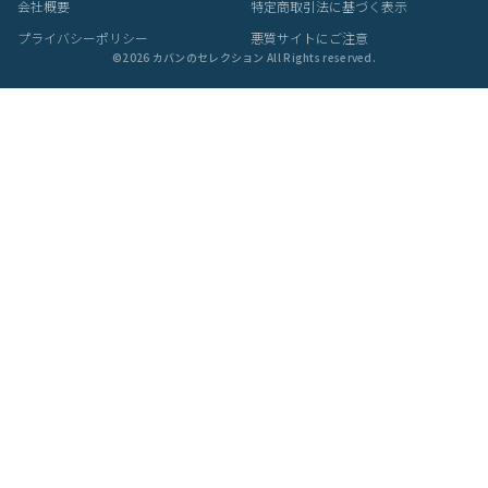
ご購入前にご確認ください
カラーについて
商品写真は実物の色に近づけるよう調整しておりますが、お客様の
ご使用になられるパソコン、スマートフォンの設定、お部屋の照
明、日光などにより色の違いが感じられる場合がございます。
サイズについて
サイズ表記はメーカー公称値もしくは採寸用サンプルの実寸値とな
ります。商品によりましては2〜3cm誤差が生じる場合がございま
す。
製品仕様について
予告なくメーカーによる仕様変更がある場合がございます。
革(レザー)製品について
天然革には個体差があります。検品の後、革の個性として出荷いた
しますので天然素材の魅力としてご了承ください。
・血筋：血管の痕が革に残ったもの
・トラ：シワやたるみに生じる染色のムラ