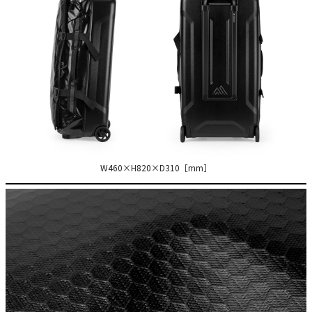
W460×H820×D310［mm］