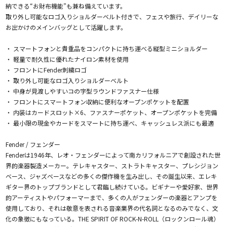
納できる“お財布機能”も兼ね備えています。
取り外し可能なロゴ入りショルダーベルト付きで、フェスや旅行、デイリーな
お出かけのメインバッグとして活躍します。
・ スマートフォンと貴重品をコンパクトに持ち運べる縦型ミニショルダー
・ 軽量で耐久性に優れたナイロン素材を使用
・ フロントにFender刺繍ロゴ
・ 取り外し可能なロゴ入りショルダーベルト
・ 中身が見渡しやすいコの字型ラウンドファスナー仕様
・ フロントにスマートフォン収納に便利なオープンポケットを配置
・ 内装はカードスロット×6、ファスナーポケット、オープンポケットを完備
・ 最小限の現金やカードをスマートに持ち運べ、キャッシュレス派にも最適
Fender / フェンダー
Fenderは1946年、レオ・フェンダーによって南カリフォルニアで創設された世
界的楽器製造メーカー。テレキャスター、ストラトキャスター、プレシジョン
ベース、ジャズベースなどの多くの傑作機を生み出し、その誕生以来、エレキ
ギター界のトップブランドとして君臨し続けている。ビギナーや愛好家、世界
的アーティストやパフォーマーまで、多くの人がフェンダーの楽器とアンプを
使用しており、それは敬意を表される音楽業界の代名詞となるのみでなく、文
化の象徴にもなっている。THE SPIRIT OF ROCK-N-ROLL（ロックンロール魂）