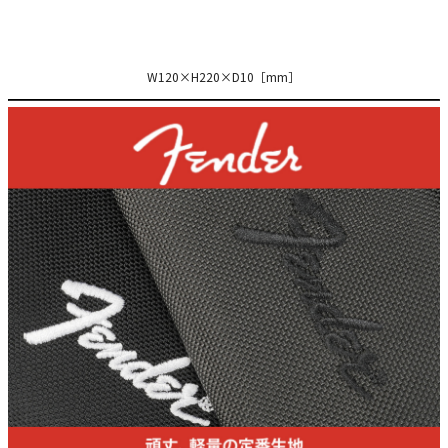
W120×H220×D10［mm］