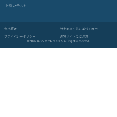
当商品は委託倉庫より発送いたします
・自社倉庫発送の商品と同梱することができません
・注文確定前に必ずお間違いがないかご確認ください
・注文受付メール配信後(配達手配完了後)の商品の変更や配送日