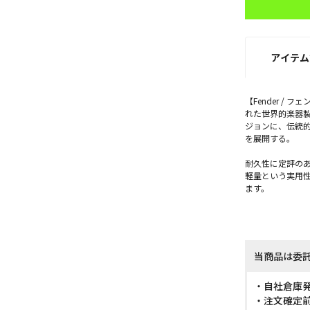
アイテム
【Fender /
れた世界的楽器製造メ
ジョンに、伝統
を展開する。
耐久性に定評のある
軽量という実用
ます。
当商品は委
・自社倉庫
・注文確定