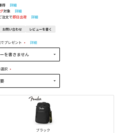
獲得
詳細
グ
対象
詳細
のご注文で
即日出荷
詳細
お問い合わせ
レビューを書く
稿でプレゼント
詳細
(
必
須
)
の選択
(
必
須
)
ブラック