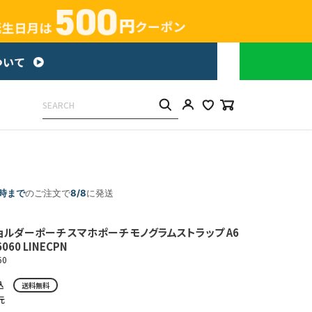
5時まで
のご注文で
8/8
に発送
ョルダーポーチ スマホポーチ モノグラムストラップ A6
6060 LINECPN
60
込
送料無料
元