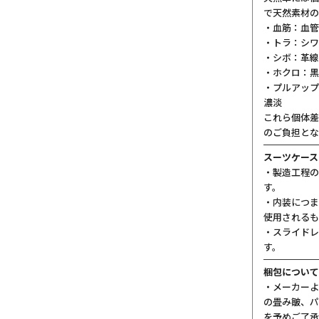
で天然素材の
・血筋：血管
・トラ：シワ
・シボ：革線
・ホクロ：黒
・プルアップ
濃淡
これら個体差
のご負担とな
スーツケース
・製造工程の
す。
・内装につま
使用されるも
・スライドレ
す。
梱包について
・メーカーよ
の畳み皺、パ
を予めご了承