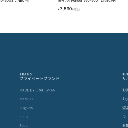
50-6003 LINECPN
帆布 A4 Fender 950-6001 LINECPN
7,590
¥
(税込)
BRAND
SU
プライベートブランド
サ
MADE BY CRAFTSMAN
お
MAN-SEL
お
bugslaw
返
zetta
ラ
Seule
お