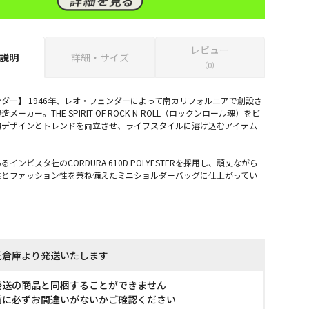
レビュー
説明
詳細・サイズ
（0）
 フェンダー】 1946年、レオ・フェンダーによって南カリフォルニアで創設さ
ーカー。THE SPIRIT OF ROCK-N-ROLL（ロックンロール魂）をビ
的デザインとトレンドを両立させ、ライフスタイルに溶け込むアイテム
インビスタ社のCORDURA 610D POLYESTERを採用し、頑丈ながら
性とファッション性を兼ね備えたミニショルダーバッグに仕上がってい
託倉庫より発送いたします
発送の商品と同梱することができません
前に必ずお間違いがないかご確認ください