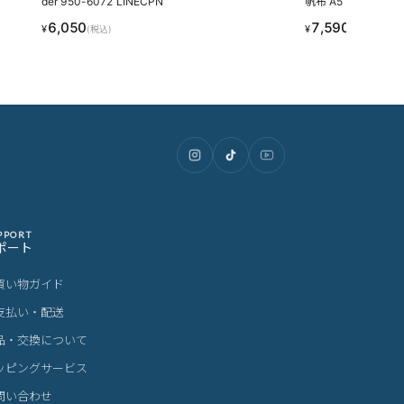
der 950-6072 LINECPN
帆布 A5 Fender 95
6,050
7,590
¥
¥
(税込)
(税込)
PPORT
ポート
買い物ガイド
支払い・配送
品・交換について
ッピングサービス
問い合わせ