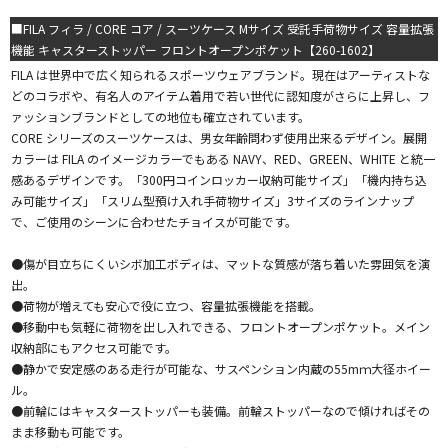
■FILA フィラ / CORE コア / スーツケース Mサイズ 受託手荷物サイズ 容量拡張
機能 キャスターストッパー フロントオープンポケット【260-1602】
FILA は世界中で広く知られるスポーツウェアブランド。現在はアーティストな
どのコラボや、有名人のアイテム着用で若い世代に認知度がさらに上昇し、フ
ァッションブランドとしての地位も確立されています。
CORE シリーズのスーツケースは、男女年齢問わず使用出来るデザイン。展開
カラーは FILA のイメージカラーでもある NAVY、RED、GREEN、WHITE と統一
感あるデザインです。「300円コインロッカー収納可能サイズ」「機内持ち込
み可能サイズ」「スリム型預け入れ手荷物サイズ」3サイズのラインナップ
で、ご使用のシーンに合わせたチョイスが可能です。
●傷が目立ちにくいシボ加工ボディは、マットな質感が落ち着いた雰囲気を演
出。
●荷物が増えても安心で役に立つ、容量拡張機能を搭載。
●移動中も気軽に荷物を出し入れできる、フロントオープンポケット。メイン
収納部にもアクセス可能です。
●静かで安定感のある走行が可能な、サスペンション内蔵の55mｍ大径ホイー
ル。
●前輪にはキャスターストッパーも装備。前輪ストッパーなので傾ければその
まま移動も可能です。