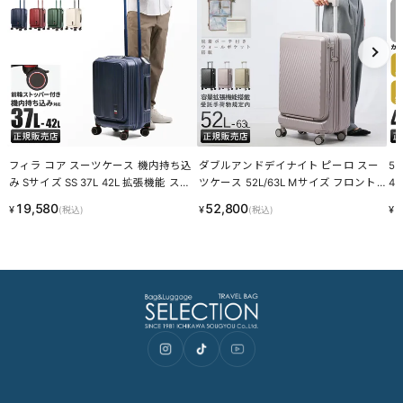
フィラ コア スーツケース 機内持ち込
ダブルアンドデイナイト ピーロ スー
5
み Sサイズ SS 37L 42L 拡張機能 スト
ツケース 52L/63L Mサイズ フロント
4
ッパー付き フロントオープン FILA C
オープン 拡張機能付き ストッパー付
付
19,580
52,800
2
¥
¥
¥
(税込)
(税込)
ORE 260-1601 キャリーケース
き W&.Day/Night Piilo 05422
ー 