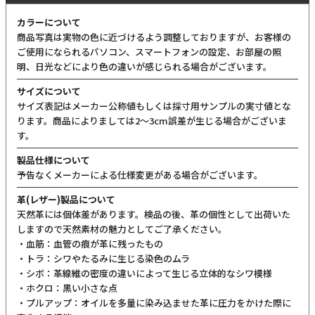
カラーについて
商品写真は実物の色に近づけるよう調整しておりますが、お客様の
ご使用になられるパソコン、スマートフォンの設定、お部屋の照
明、日光などにより色の違いが感じられる場合がございます。
サイズについて
サイズ表記はメーカー公称値もしくは採寸用サンプルの実寸値とな
ります。商品によりましては2〜3cm誤差が生じる場合がございま
す。
製品仕様について
予告なくメーカーによる仕様変更がある場合がございます。
革(レザー)製品について
天然革には個体差があります。検品の後、革の個性として出荷いた
しますので天然素材の魅力としてご了承ください。
・血筋：血管の痕が革に残ったもの
・トラ：シワやたるみに生じる染色のムラ
・シボ：革線維の密度の違いによって生じる立体的なシワ模様
・ホクロ：黒い小さな点
・プルアップ：オイルを多量に染み込ませた革に圧力をかけた際に