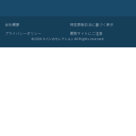
革(レザー)製品について
天然革には個体差があります。検品の後、革の個性として出荷いた
しますので天然素材の魅力としてご了承ください。
・血筋：血管の痕が革に残ったもの
・トラ：シワやたるみに生じる染色のムラ
・シボ：革線維の密度の違いによって生じる立体的なシワ模様
・ホクロ：黒い小さな点
・プルアップ：オイルを多量に染み込ませた革に圧力をかけた際に
変化する濃淡
これら個体差にご納得いただけなかった場合、交換返品の際の送料
はお客様のご負担となります。
スーツケース・キャリーケースについて
・製造工程の性質上、細かい傷や塗装ムラ、気泡などが入る場合が
ございます。
・内装につまみのないファスナーがある場合がございますが、修理
対応時に使用されるものです。
・スライドレバーのグラつきは、遊びを持たせ耐久性を上げるため
の工夫です。
梱包について
・メーカーより入荷した際に、畳まれている商品もございます。入