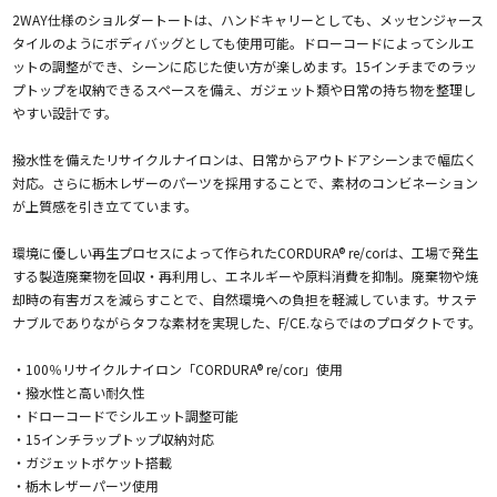
2WAY仕様のショルダートートは、ハンドキャリーとしても、メッセンジャース
タイルのようにボディバッグとしても使用可能。ドローコードによってシルエ
ットの調整ができ、シーンに応じた使い方が楽しめます。15インチまでのラッ
プトップを収納できるスペースを備え、ガジェット類や日常の持ち物を整理し
やすい設計です。
撥水性を備えたリサイクルナイロンは、日常からアウトドアシーンまで幅広く
対応。さらに栃木レザーのパーツを採用することで、素材のコンビネーション
が上質感を引き立てています。
環境に優しい再生プロセスによって作られたCORDURA® re/corは、工場で発生
する製造廃棄物を回収・再利用し、エネルギーや原料消費を抑制。廃棄物や焼
却時の有害ガスを減らすことで、自然環境への負担を軽減しています。サステ
ナブルでありながらタフな素材を実現した、F/CE.ならではのプロダクトです。
・100％リサイクルナイロン「CORDURA® re/cor」使用
・撥水性と高い耐久性
・ドローコードでシルエット調整可能
・15インチラップトップ収納対応
・ガジェットポケット搭載
・栃木レザーパーツ使用