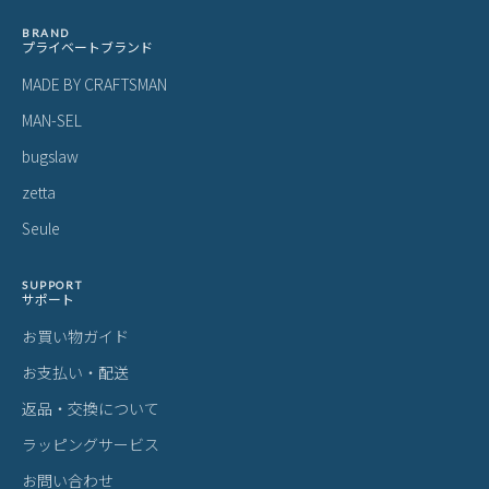
ご購入前にご確認ください
カラーについて
商品写真は実物の色に近づけるよう調整しておりますが、お客様の
ご使用になられるパソコン、スマートフォンの設定、お部屋の照
明、日光などにより色の違いが感じられる場合がございます。
サイズについて
サイズ表記はメーカー公称値もしくは採寸用サンプルの実寸値とな
ります。商品によりましては2〜3cm誤差が生じる場合がございま
す。
製品仕様について
予告なくメーカーによる仕様変更がある場合がございます。