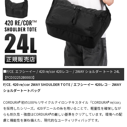
■F/CE. エフシーイー / 420 re/cor 420レコ― / 2WAY ショルダー トート 24L
【FCD32252B0003】
F/CE. 420 re/cor 2WAY SHOULDER TOTE / エフシーイー 420レコ― 2WAY
ショルダートートバッグ
CORDURA® 初の100％リサイクルナイロンテキスタイル「CORDURA® re/cor」
を採用したシリーズ。420デニールの糸を用いることで、軽量性を確保しなが
らも耐久性・強度はCORDURA®の厳しい基準をクリアしています。環境への配
慮と機能性を兼ね備えた、現代的なユーティリティバッグです。