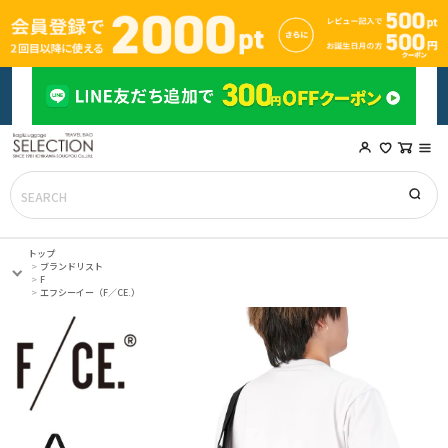
トップ
ブランドリスト
F
エフシーイー（F／CE.）