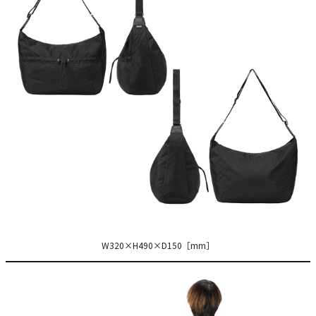
W320×H490×D150［mm］