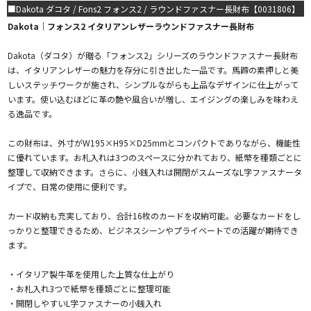
■Dakota ダコタ / Fons2 フォンス2 / ラウンドファスナー長財布【0031806】
Dakota｜フォンス2 イタリアンレザーラウンドファスナー長財布
Dakota（ダコタ）が贈る「フォンス2」シリーズのラウンドファスナー長財布
は、イタリアンレザーの魅力を存分に引き出した一品です。馬蹄の素押しと美
しいステッチワークが施され、シンプルながらも上品なデザインに仕上がって
います。使い込むほどに革の艶や風合いが増し、エイジングの楽しみを味わえ
る逸品です。
この財布は、外寸がW195×H95×D25mmとコンパクトでありながら、機能性
に優れています。お札入れは3つのスペースに分かれており、紙幣を種類ごとに
整理して収納できます。さらに、小銭入れは開閉がスムーズなL字ファスナータ
イプで、日常の使用に便利です。
カード収納も充実しており、合計16枚のカードを収納可能。必要なカードをし
っかりと整理できるため、ビジネスシーンやプライベートでの活躍が期待でき
ます。
・イタリア製牛革を使用した上質な仕上がり
・お札入れ3つで紙幣を種類ごとに整理可能
・開閉しやすいL字ファスナーの小銭入れ