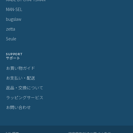
しますので天然素材の魅力としてご了承ください。
・血筋：血管の痕が革に残ったもの
・トラ：シワやたるみに生じる染色のムラ
・シボ：革線維の密度の違いによって生じる立体的なシワ模様
・ホクロ：黒い小さな点
・プルアップ：オイルを多量に染み込ませた革に圧力をかけた際に
変化する濃淡
これら個体差にご納得いただけなかった場合、交換返品の際の送料
はお客様のご負担となります。
スーツケース・キャリーケースについて
・製造工程の性質上、細かい傷や塗装ムラ、気泡などが入る場合が
ございます。
・内装につまみのないファスナーがある場合がございますが、修理
対応時に使用されるものです。
・スライドレバーのグラつきは、遊びを持たせ耐久性を上げるため
の工夫です。
梱包について
・メーカーより入荷した際に、畳まれている商品もございます。入
荷時からの畳み皺、パーツによるへこみ等は良品として発送させて
いただきますことを予めご了承ください。