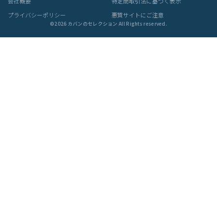
あなたにおすすめの商品
ダコタ フォンス2 長財布 イタリア製
ダコタ フォンス2 長財布?L字ラウン
ダ
牛革 Dakota Fons2 0031803
ドファスナー イタリア製牛革 Dakota
タリ
Fons2 0031804
18,150
17,600
1
¥
¥
¥
(税込)
(税込)