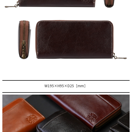
W195×H95×D25［mm］