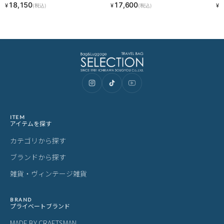
ご購入前にご確認ください
カラーについて
商品写真は実物の色に近づけるよう調整しておりますが、お客様の
ご使用になられるパソコン、スマートフォンの設定、お部屋の照
明、日光などにより色の違いが感じられる場合がございます。
サイズについて
サイズ表記はメーカー公称値もしくは採寸用サンプルの実寸値とな
ります。商品によりましては2〜3cm誤差が生じる場合がございま
す。
製品仕様について
予告なくメーカーによる仕様変更がある場合がございます。
革(レザー)製品について
天然革には個体差があります。検品の後、革の個性として出荷いた