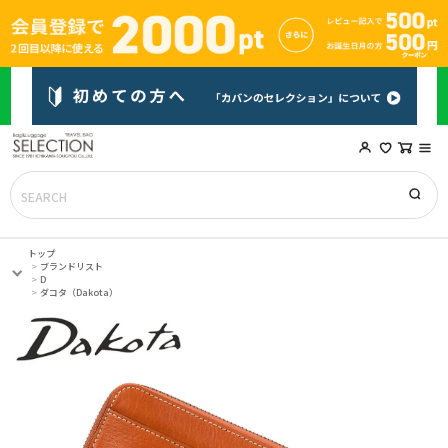
トップ
ブランドリスト
D
ダコタ（Dakota）