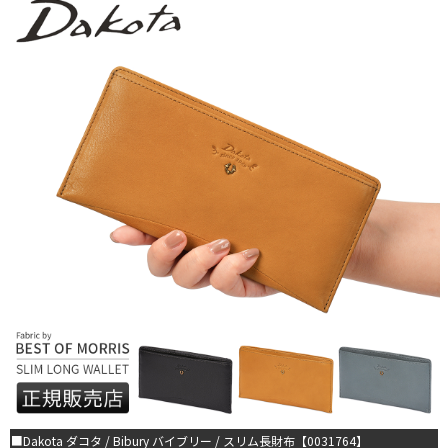
■Dakota ダコタ / Bibury バイブリー / スリム長財布【0031764】