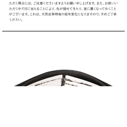
W195×H95×D15［mm］