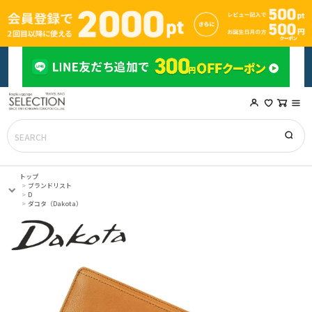
トップ
ブランドリスト
D
ダコタ（Dakota）