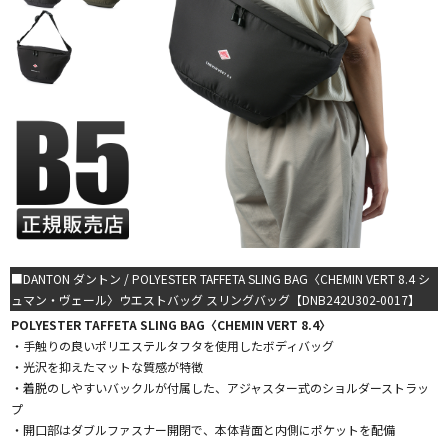
■DANTON ダントン / POLYESTER TAFFETA SLING BAG〈CHEMIN VERT 8.4 シ
ュマン・ヴェール〉ウエストバッグ スリングバッグ【DNB242U302-0017】
POLYESTER TAFFETA SLING BAG〈CHEMIN VERT 8.4〉
・手触りの良いポリエステルタフタを使用したボディバッグ
・光沢を抑えたマットな質感が特徴
・着脱のしやすいバックルが付属した、アジャスター式のショルダーストラッ
プ
・開口部はダブルファスナー開閉で、本体背面と内側にポケットを配備