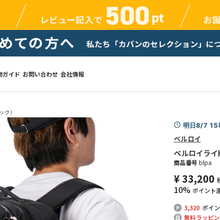
物ガイド
お問い合わせ
会社情報
ック）
明日8/7 1
ベルロイ
ベルロイ ライト リ
商品番号
blpa
¥
33,200
10%
ポイント
3,320
ポイン
無料ラッピン