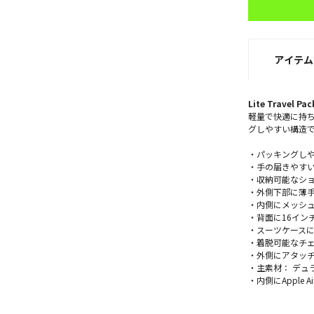
アイテム
Lite Travel Pac
軽量で快適に持
グしやすい構造
・パッキングし
・手の届きやす
・収納可能なシ
・外側下部に薄
・内側にメッシ
・背面に16イン
・スーツケース
・着脱可能なチ
・外側にアタッ
・主素材： デュ
・内側にApple 