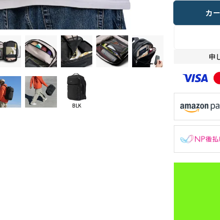
カ
申
BLK