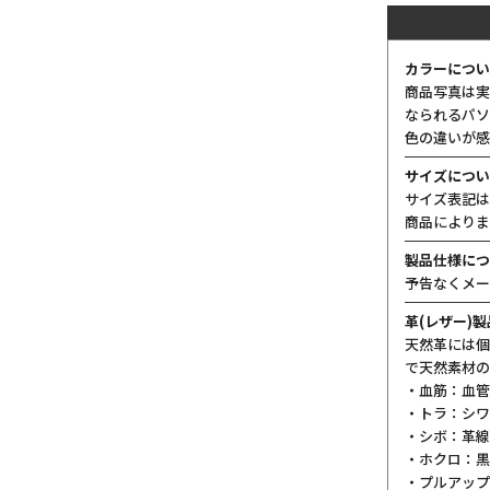
カラーについ
商品写真は実
なられるパソ
色の違いが感
サイズについ
サイズ表記は
商品によりま
製品仕様につ
予告なくメー
革(レザー)
天然革には個
で天然素材の
・血筋：血管
・トラ：シワ
・シボ：革線
・ホクロ：黒
・プルアップ