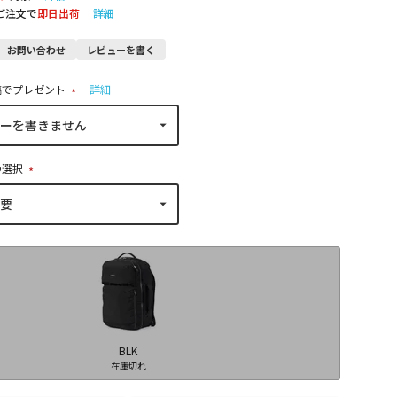
のご注文で
即日出荷
詳細
お問い合わせ
レビューを書く
稿でプレゼント
詳細
(
必
須
)
の選択
(
必
須
)
BLK
在庫切れ