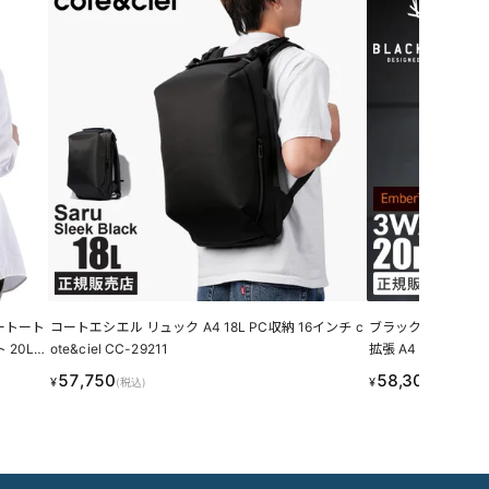
キョートート
コートエシエル リュック A4 18L PC収納 16インチ c
ブラックエンバー 
 20L
ote&ciel CC-29211
拡張 A4 B4 20L/3
ER 7225005
57,750
58,300
¥
¥
(税込)
(税込)