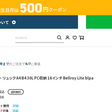
5時まで
のご注文で
8/7
に発送
ュック A4 B4 30L PC収納 16インチ Bellroy Lite blpa
税込
送料無料
還元
ト獲得
詳細
グ
対象
詳細