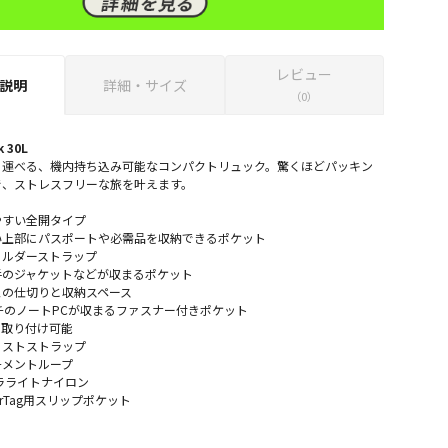
レビュー
説明
詳細・サイズ
（0）
k 30L
ち運べる、機内持ち込み可能なコンパクトリュック。驚くほどパッキン
で、ストレスフリーな旅を叶えます。
やすい全開タイプ
い上部にパスポートや必需品を収納できるポケット
ョルダーストラップ
手のジャケットなどが収まるポケット
ュの仕切りと収納スペース
チのノートPCが収まるファスナー付きポケット
に取り付け可能
ェストストラップ
チメントループ
ラライトナイロン
AirTag用スリップポケット