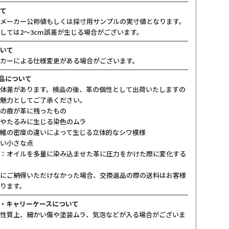
て
メーカー公称値もしくは採寸用サンプルの実寸値となります。
しては2〜3cm誤差が生じる場合がございます。
いて
カーによる仕様変更がある場合がございます。
製品について
体差があります。検品の後、革の個性として出荷いたしますの
魅力としてご了承ください。
の痕が革に残ったもの
やたるみに生じる染色のムラ
維の密度の違いによって生じる立体的なシワ模様
い小さな点
：オイルを多量に染み込ませた革に圧力をかけた際に変化する
にご納得いただけなかった場合、交換返品の際の送料はお客様
ります。
・キャリーケースについて
性質上、細かい傷や塗装ムラ、気泡などが入る場合がございま