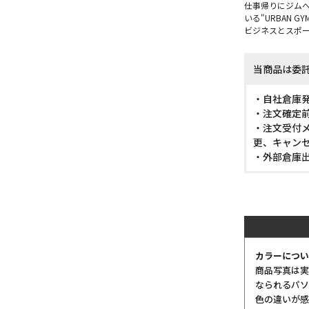
仕事帰りにジム
いる"URBAN GYM
ビジネスとスポ
当商品は委
・自社倉庫
・注文確定
・注文受付メ
更、キャン
・外部倉庫
カラーについ
商品写真は実
なられるパソ
色の違いが感