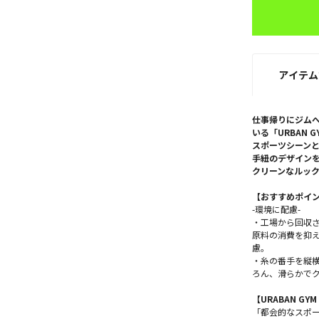
アイテム
仕事帰りにジム
いる「URBAN G
スポーツシーン
手紐のデザイン
クリーンなルッ
【おすすめポイ
-環境に配慮-
・工場から回収
原料の消費を抑
慮。
・糸の番手を縦
ろん、滑らかで
【URABAN GYM
「都会的なスポ