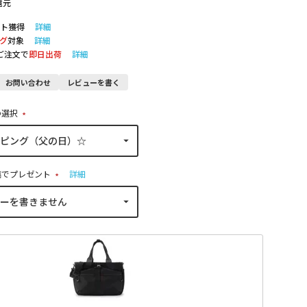
還元
ト獲得
詳細
グ
対象
詳細
のご注文で
即日出荷
詳細
お問い合わせ
レビューを書く
の選択
(
必
須
)
稿でプレゼント
詳細
(
必
須
)