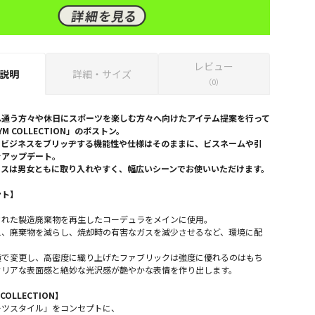
レビュー
説明
詳細・サイズ
（0）
へ通う方々や休日にスポーツを楽しむ方々へ向けたアイテム提案を行って
YM COLLECTION」のボストン。
とビジネスをブリッヂする機能性や仕様はそのままに、ビスネームや引
をアップデート。
クスは男女ともに取り入れやすく、幅広いシーンでお使いいただけます。
ント】
された製造廃棄物を再生したコーデュラをメインに使用。
え、廃棄物を減らし、焼却時の有害なガスを減少させるなど、環境に配
横で変更し、高密度に織り上げたファブリックは強度に優れるのはもち
クリアな表面感と絶妙な光沢感が艶やかな表情を作り出します。
 COLLECTION】
ーツスタイル」をコンセプトに、