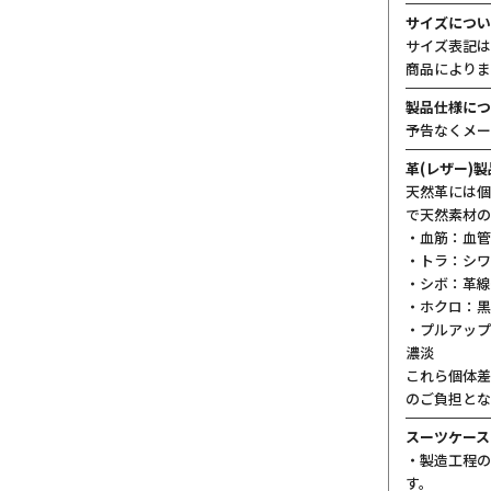
サイズについ
サイズ表記は
商品によりま
製品仕様につ
予告なくメー
革(レザー)
天然革には個
で天然素材の
・血筋：血管
・トラ：シワ
・シボ：革線
・ホクロ：黒
・プルアップ
濃淡
これら個体差
のご負担とな
スーツケース
・製造工程の
す。