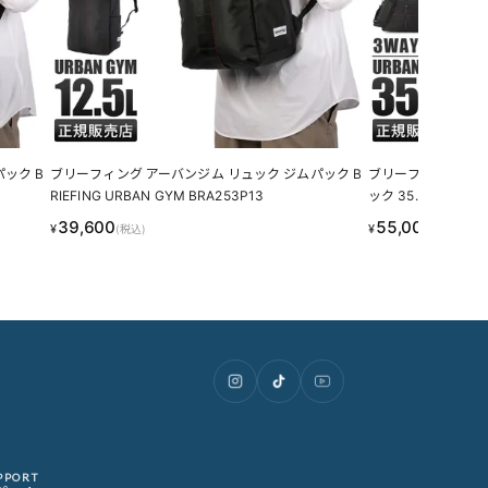
ック B
ブリーフィング アーバンジム リュック ジムパック B
ブリーフィング アー
RIEFING URBAN GYM BRA253P13
ック 35.7L BRIEFI
39,600
55,000
¥
¥
(税込)
(税込)
PPORT