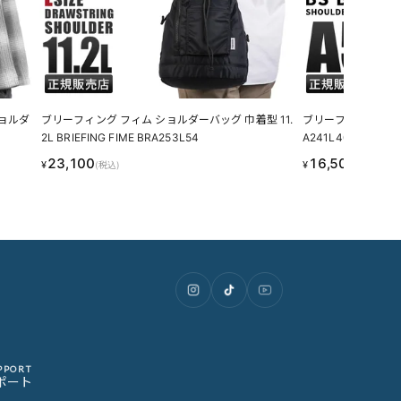
ショルダ
ブリーフィング フィム ショルダーバッグ 巾着型 11.
ブリーフィング ショルダ
2L BRIEFING FIME BRA253L54
A241L40
23,100
16,500
¥
¥
(税込)
(税込)
PPORT
ポート