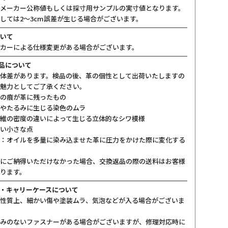
メーカー公称値もしくは採寸用サンプルの実寸値となります。
しては2〜3cm誤差が生じる場合がございます。
いて
カーによる仕様変更がある場合がございます。
製品について
体差があります。検品の後、革の個性として出荷いたしますの
魅力としてご了承ください。
の痕が革に残ったもの
やたるみに生じる染色のムラ
維の密度の違いによって生じる立体的なシワ模様
い小さな点
：オイルを多量に染み込ませた革に圧力をかけた際に変化する
にご納得いただけなかった場合、交換返品の際の送料はお客様
ります。
・キャリーケースについて
性質上、細かい傷や塗装ムラ、気泡などが入る場合がございま
みのないファスナーがある場合がございますが、修理対応時に