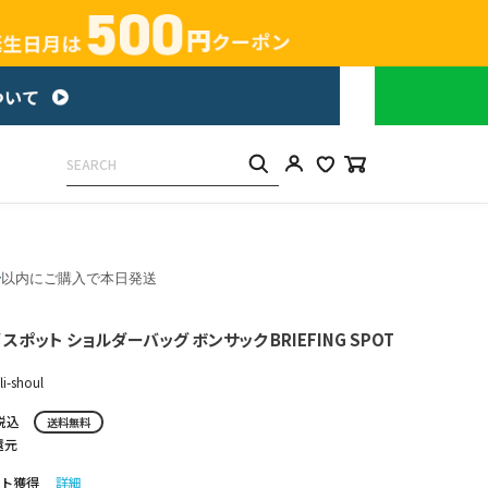
分
以内にご購入で本日発送
スポット ショルダーバッグ ボンサック BRIEFING SPOT
li-shoul
税込
送料無料
還元
ト獲得
詳細