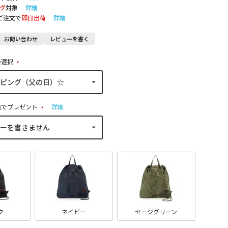
グ
対象
詳細
のご注文で
即日出荷
詳細
お問い合わせ
レビューを書く
の選択
(
必
須
)
稿でプレゼント
詳細
(
必
須
)
ク
ネイビー
セージグリーン