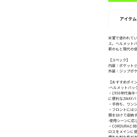
アイテム
米軍で使われて
ス。ヘルメットバ
釈のもと現代の
【スペック】
内装：ポケット小
外装：ジップポケ
【おすすめポイ
-ヘルメットバッ
・1950年代後半
に便利な2WAY
・手持ち、ワン
・フロントにはジ
類を分けて収納
-使用シーンに応
・CORDURA
ロスをメインに
優れた耐久性が