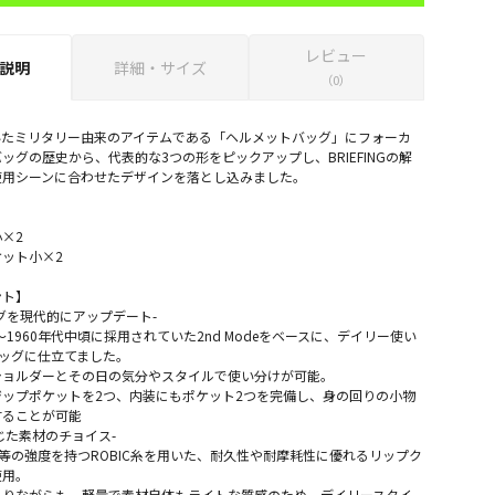
レビュー
説明
詳細・サイズ
（0）
いたミリタリー由来のアイテムである「ヘルメットバッグ」にフォーカ
ッグの歴史から、代表的な3つの形をピックアップし、BRIEFINGの解
使用シーンに合わせたデザインを落とし込みました。
×2
ット小×2
ント】
グを現代的にアップデート-
～1960年代中頃に採用されていた2nd Modeをベースに、デイリー使い
バッグに仕立てました。
ショルダーとその日の気分やスタイルで使い分けが可能。
ップポケットを2つ、内装にもポケット2つを完備し、身の回りの小物
することが可能
じた素材のチョイス-
と同等の強度を持つROBIC糸を用いた、耐久性や耐摩耗性に優れるリップク
使用。
ありながらも、軽量で素材自体もライトな質感のため、デイリースタイ