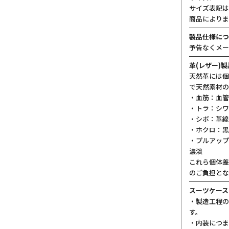
サイズ表記は
商品によりま
製品仕様につ
予告なくメー
革(レザー)
天然革には個
で天然素材の
・血筋：血管
・トラ：シワ
・シボ：革線
・ホクロ：黒
・プルアップ
濃淡
これら個体差
のご負担とな
スーツケース
・製造工程の
す。
・内装につま