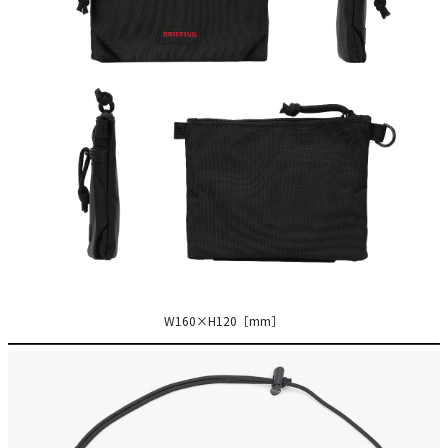
W160×H120［mm］