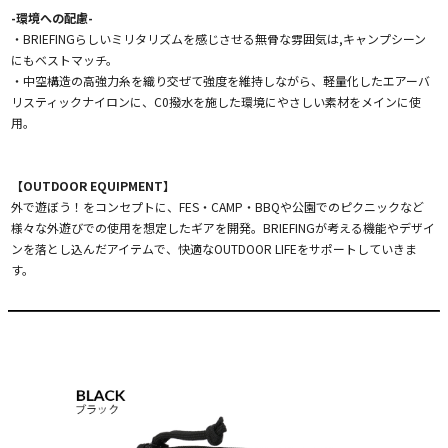
-環境への配慮-
・BRIEFINGらしいミリタリズムを感じさせる無骨な雰囲気は,キャンプシーン
にもベストマッチ。
・中空構造の高強力糸を織り交ぜて強度を維持しながら、軽量化したエアーバ
リスティックナイロンに、C0撥水を施した環境にやさしい素材をメインに使
用。
【OUTDOOR EQUIPMENT】
外で遊ぼう！をコンセプトに、FES・CAMP・BBQや公園でのピクニックなど
様々な外遊びでの使用を想定したギアを開発。BRIEFINGが考える機能やデザイ
ンを落とし込んだアイテムで、快適なOUTDOOR LIFEをサポートしていきま
す。