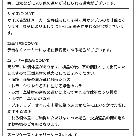
明、日光などにより色の違いが感じられる場合がございます。
サイズについて
サイズ表記はメーカー公称値もしくは採寸用サンプルの実寸値とな
ります。商品によりましては2〜3cm誤差が生じる場合がございま
す。
製品仕様について
予告なくメーカーによる仕様変更がある場合がございます。
革(レザー)製品について
天然革には個体差があります。検品の後、革の個性として出荷いた
しますので天然素材の魅力としてご了承ください。
・血筋：血管の痕が革に残ったもの
・トラ：シワやたるみに生じる染色のムラ
・シボ：革線維の密度の違いによって生じる立体的なシワ模様
・ホクロ：黒い小さな点
・プルアップ：オイルを多量に染み込ませた革に圧力をかけた際に
変化する濃淡
これら個体差にご納得いただけなかった場合、交換返品の際の送料
はお客様のご負担となります。
スーツケース・キャリーケースについて