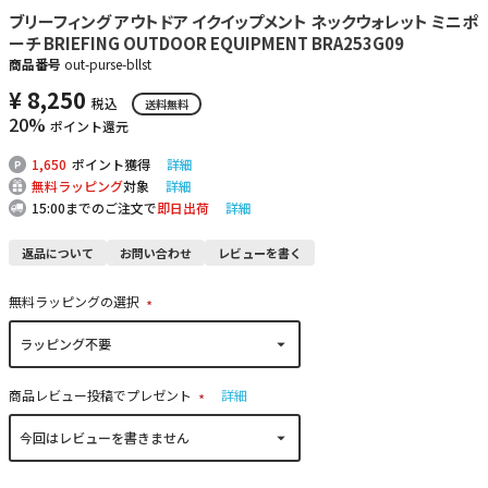
ブリーフィング アウトドア イクイップメント ネックウォレット ミニポ
ーチ BRIEFING OUTDOOR EQUIPMENT BRA253G09
商品番号
out-purse-bllst
¥
8,250
税込
送料無料
20%
ポイント還元
1,650
ポイント獲得
詳細
無料ラッピング
対象
詳細
15:00までのご注文で
即日出荷
詳細
返品について
お問い合わせ
レビューを書く
無料ラッピングの選択
(
必
須
)
商品レビュー投稿でプレゼント
詳細
(
必
須
)