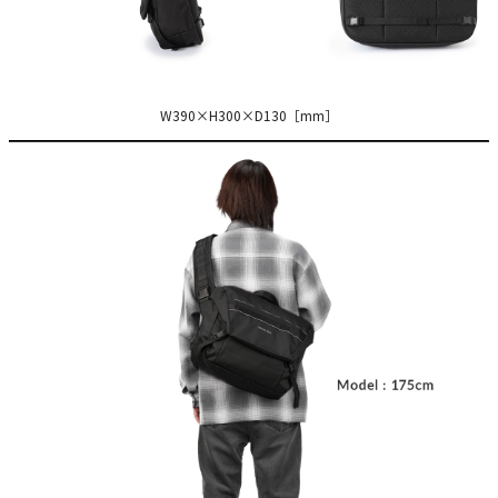
W390×H300×D130［mm］