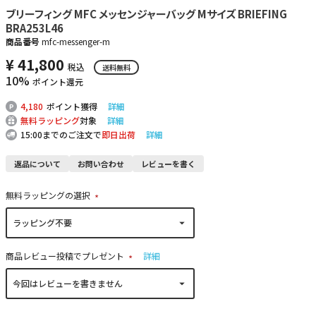
ブリーフィング MFC メッセンジャーバッグ Mサイズ BRIEFING
BRA253L46
商品番号
mfc-messenger-m
¥
41,800
税込
送料無料
10%
ポイント還元
4,180
ポイント獲得
詳細
無料ラッピング
対象
詳細
15:00までのご注文で
即日出荷
詳細
返品について
お問い合わせ
レビューを書く
無料ラッピングの選択
(
必
須
)
商品レビュー投稿でプレゼント
詳細
(
必
須
)