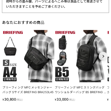
荷時からの畳み皺、パーツによるへこみ等は良品として発送させて
いただきますことを予めご了承ください。
あなたにおすすめの商品
ブリーフィング MFC メッセンジャー
ブリーフィング MFC スリングバッグ
ブ
バッグ Sサイズ BRIEFING BRA253L45
ワンショルダーバッグ B5 BRIEFING B
グ 
RA253L44
AG
30,800
33,000
2
¥
¥
¥
(税込)
(税込)