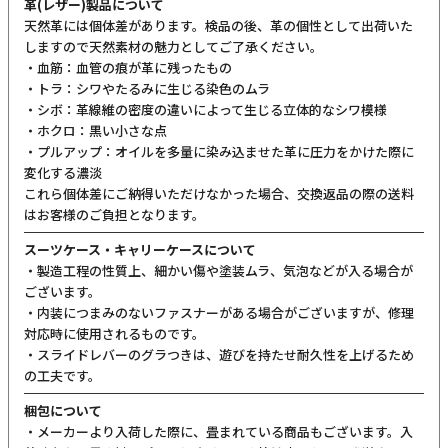
革(レザー)製品について
天然革には個体差があります。検品の後、革の個性として出荷いた
しますので天然素材の魅力としてご了承ください。
・血筋：血管の痕が革に残ったもの
・トラ：シワやたるみに生じる染色のムラ
・シボ：革線維の密度の違いによって生じる立体的なシワ模様
・ホクロ：黒い小さな点
・プルアップ：オイルを多量に染み込ませた革に圧力をかけた際に
変化する濃淡
これら個体差にご納得いただけなかった場合、交換返品の際の送料
はお客様のご負担となります。
スーツケース・キャリーケースについて
・製造工程の性質上、細かい傷や塗装ムラ、気泡などが入る場合が
ございます。
・内装につまみのないファスナーがある場合がございますが、修理
対応時に使用されるものです。
・スライドレバーのグラつきは、遊びを持たせ耐久性を上げるため
の工夫です。
梱包について
・メーカーより入荷した際に、畳まれている商品もございます。入