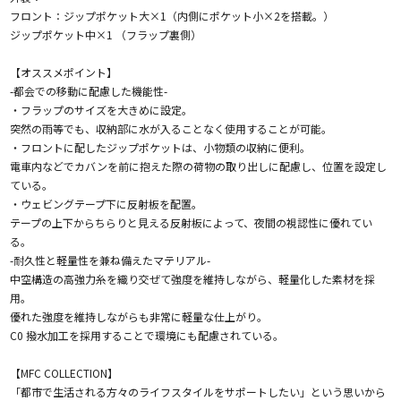
フロント：ジップポケット大×1（内側にポケット小×2を搭載。）
ジップポケット中×1 （フラップ裏側）
【オススメポイント】
-都会での移動に配慮した機能性-
・フラップのサイズを大きめに設定。
突然の雨等でも、収納部に水が入ることなく使用することが可能。
・フロントに配したジップポケットは、小物類の収納に便利。
電車内などでカバンを前に抱えた際の荷物の取り出しに配慮し、位置を設定し
ている。
・ウェビングテープ下に反射板を配置。
テープの上下からちらりと見える反射板によって、夜間の視認性に優れてい
る。
-耐久性と軽量性を兼ね備えたマテリアル-
中空構造の高強力糸を織り交ぜて強度を維持しながら、軽量化した素材を採
用。
優れた強度を維持しながらも非常に軽量な仕上がり。
C0 撥水加工を採用することで環境にも配慮されている。
【MFC COLLECTION】
「都市で生活される方々のライフスタイルをサポートしたい」という思いから