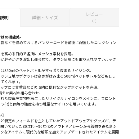
レビュー
説明
詳細・サイズ
（0）
らではの機能美-
手袋などを留めておけるバンジーコードを前胴に配置したコレクション
。
性を高める目的で各所にメッシュ素材を採用。
いが軽やかさを演出し都会的で、タウン使用にも取り入れやすいルック
は350mlのペットボトルがすっぽり収まるサイジング。
ッシュ地のポケットは高さがはみ出る500mlペットボトルなどもしっ
してくれます。
ラップには貴重品などの収納に便利なジップポケットを完備。
備えた素材の組み合わせ-
された製造廃棄物を再生したリサイクルナイロンをメインに、フロント
ラ(R)と同等の強度を持つ軽量なナイロンを用いています。
ン】
など特定のフィールドを主としていたアウトドアウェアやグッズが、デ
開いていった80年代～90年代のアウトドアシーンから着想を得た新シ
ックなアイテムに現代的な解釈を加えアップデートされたアイテムを展開