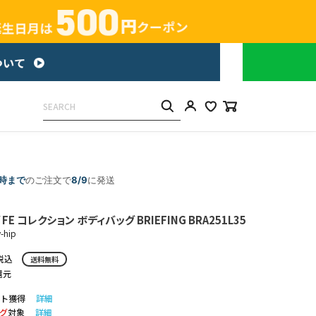
5時まで
のご注文で
8/9
に発送
E コレクション ボディバッグ BRIEFING BRA251L35
-hip
税込
送料無料
還元
ト獲得
詳細
グ
対象
詳細