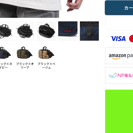
カ
ラック×ネ
ブラック×オ
ブラック×ベ
イビー
リーブ
ージュ