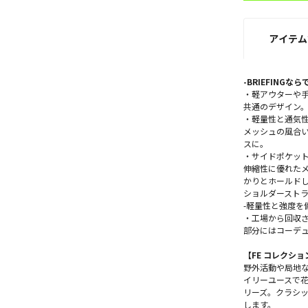
アイテム
-BRIEFINGな
・軽アウターや
共通のデザイン
・軽量性と通気
メッシュの風合
スに。
・サイドポケット
伸縮性に優れたメ
かりとホールド
ショルダースト
-軽量性と強度を
・工場から回収
部分にはコーデュ
【FE コレクショ
野外活動や局地
イリーユースで花
リーズ。クラシ
します。