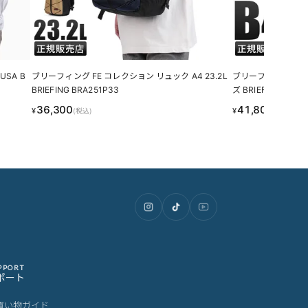
USA B
ブリーフィング FE コレクション リュック A4 23.2L
ブリーフィング MF
BRIEFING BRA251P33
ズ BRIEFING BRA2
36,300
41,800
¥
¥
(税込)
(税込)
PPORT
ポート
買い物ガイド