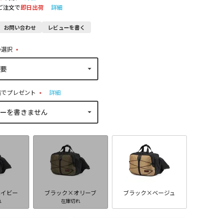
のご注文で
即日出荷
詳細
お問い合わせ
レビューを書く
の選択
(
必
須
)
稿でプレゼント
詳細
(
必
須
)
ネイビー
ブラック×オリーブ
ブラック×ベージュ
れ
在庫切れ