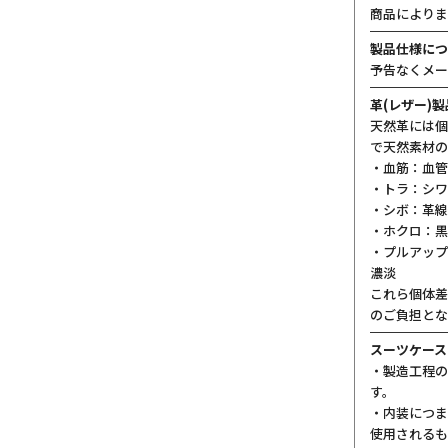
商品によりま
製品仕様につ
予告なくメー
革(レザー)
天然革には個
で天然素材の
・血筋：血管
・トラ：シワ
・シボ：革線
・ホクロ：黒
・プルアップ
濃淡
これら個体差
のご負担とな
スーツケース
・製造工程の
す。
・内装につま
使用されるも