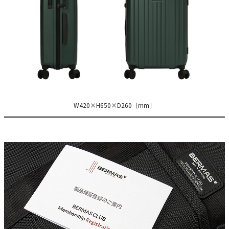
W420×H650×D260［mm］