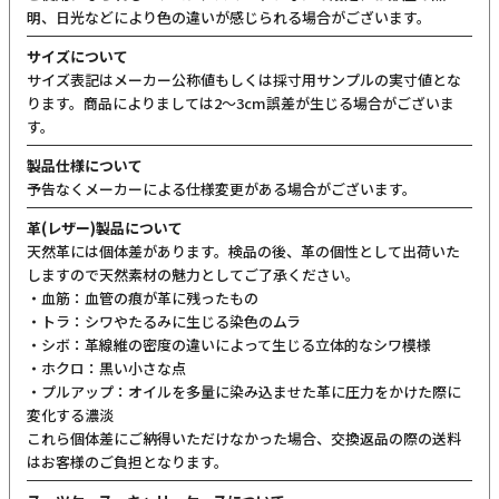
明、日光などにより色の違いが感じられる場合がございます。
サイズについて
サイズ表記はメーカー公称値もしくは採寸用サンプルの実寸値とな
ります。商品によりましては2〜3cm誤差が生じる場合がございま
す。
製品仕様について
予告なくメーカーによる仕様変更がある場合がございます。
革(レザー)製品について
天然革には個体差があります。検品の後、革の個性として出荷いた
しますので天然素材の魅力としてご了承ください。
・血筋：血管の痕が革に残ったもの
・トラ：シワやたるみに生じる染色のムラ
・シボ：革線維の密度の違いによって生じる立体的なシワ模様
・ホクロ：黒い小さな点
・プルアップ：オイルを多量に染み込ませた革に圧力をかけた際に
変化する濃淡
これら個体差にご納得いただけなかった場合、交換返品の際の送料
はお客様のご負担となります。