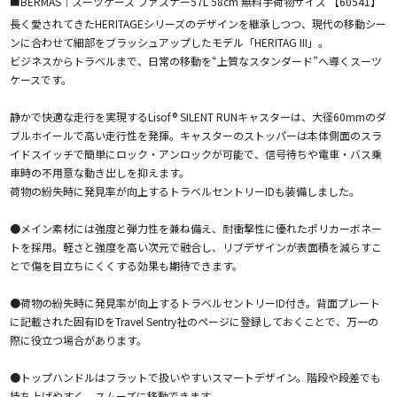
■BERMAS｜スーツケース ファスナー57L 58cm 無料手荷物サイズ 【60541】
長く愛されてきたHERITAGEシリーズのデザインを継承しつつ、現代の移動シー
ンに合わせて細部をブラッシュアップしたモデル「HERITAG III」。
ビジネスからトラベルまで、日常の移動を“上質なスタンダード”へ導くスーツ
ケースです。
静かで快適な走行を実現するLisof® SILENT RUNキャスターは、大径60mmのダ
ブルホイールで高い走行性を発揮。キャスターのストッパーは本体側面のスラ
イドスイッチで簡単にロック・アンロックが可能で、信号待ちや電車・バス乗
車時の不用意な動き出しを抑えます。
荷物の紛失時に発見率が向上するトラベルセントリーIDも装備しました。
●メイン素材には強度と弾力性を兼ね備え、耐衝撃性に優れたポリカーボネー
トを採用。軽さと強度を高い次元で融合し、リブデザインが表面積を減らすこ
とで傷を目立ちにくくする効果も期待できます。
●荷物の紛失時に発見率が向上するトラベルセントリーID付き。背面プレート
に記載された固有IDをTravel Sentry社のページに登録しておくことで、万一の
際に役立つ場合があります。
●トップハンドルはフラットで扱いやすいスマートデザイン。階段や段差でも
持ち上げやすく、スムーズに移動できます。