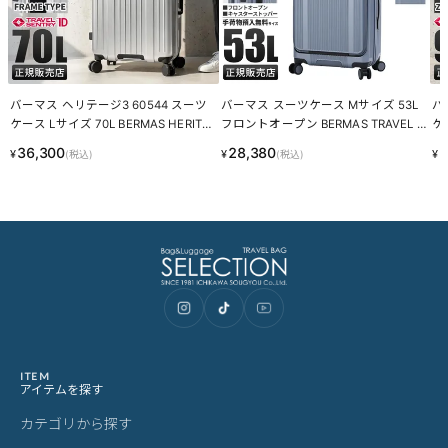
バーマス ヘリテージ3 60544 スーツ
バーマス スーツケース Mサイズ 53L
バ
ケース Lサイズ 70L BERMAS HERITA
フロントオープン BERMAS TRAVEL S
ケ
GE III LINECPN
MART 60551 LINECPN
フ
36,300
28,380
3
¥
¥
¥
(税込)
(税込)
II
ITEM
アイテムを探す
カテゴリから探す