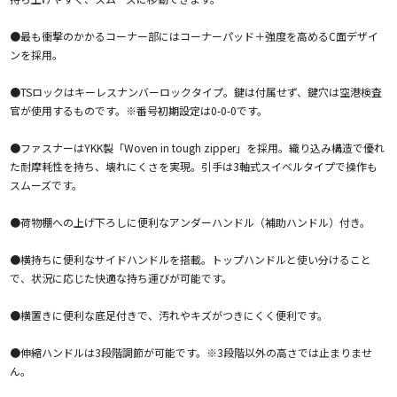
●最も衝撃のかかるコーナー部にはコーナーパッド＋強度を高めるC面デザイ
ンを採用。
●TSロックはキーレスナンバーロックタイプ。鍵は付属せず、鍵穴は空港検査
官が使用するものです。※番号初期設定は0-0-0です。
●ファスナーはYKK製「Woven in tough zipper」を採用。織り込み構造で優れ
た耐摩耗性を持ち、壊れにくさを実現。引手は3軸式スイベルタイプで操作も
スムーズです。
●荷物棚への上げ下ろしに便利なアンダーハンドル（補助ハンドル）付き。
●横持ちに便利なサイドハンドルを搭載。トップハンドルと使い分けること
で、状況に応じた快適な持ち運びが可能です。
●横置きに便利な底足付きで、汚れやキズがつきにくく便利です。
●伸縮ハンドルは3段階調節が可能です。※3段階以外の高さでは止まりませ
ん。