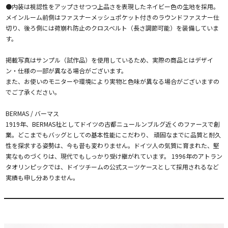
●内装は視認性をアップさせつつ上品さを表現したネイビー色の生地を採用。
メインルーム前側はファスナーメッシュポケット付きのラウンドファスナー仕
切り、後ろ側には荷崩れ防止のクロスベルト（長さ調節可能）を装備していま
す。
掲載写真はサンプル（試作品）を使用しているため、実際の商品とはデザイ
ン・仕様の一部が異なる場合がございます。
また、お使いのモニターや環境により実物と色味が異なる場合がございますの
でご了承ください。
BERMAS / バーマス
1919年、BERMAS社としてドイツの古都ニュールンブルグ近くのファースで創
業。どこまでもバッグとしての基本性能にこだわり、 頑固なまでに品質と耐久
性を探求する姿勢は、今も昔も変わりません。ドイツ人の気質に育まれた、堅
実なものづくりは、現代でもしっかり受け継がれています。 1996年のアトラン
タオリンピックでは、ドイツチームの公式スーツケースとして採用されるなど
実績も申し分ありません。