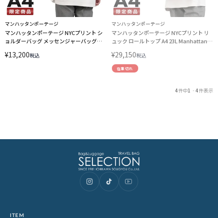
マンハッタンポーテージ
マンハッタンポーテージ
マンハッタンポーテージ NYCプリント シ
マンハッタンポーテージ NYCプリント リ
ョルダーバッグ メッセンジャーバッグ
ュック ロールトップ A4 23L Manhattan
Manhattan Portage NYC Print
Portage NYC Print mp1236lvltmp
¥
13,200
¥
29,150
税込
税込
mp1603bpdlvltmp LINECPN
LINECPN
在庫切れ
4
件中
1
-
4
件表示
ITEM