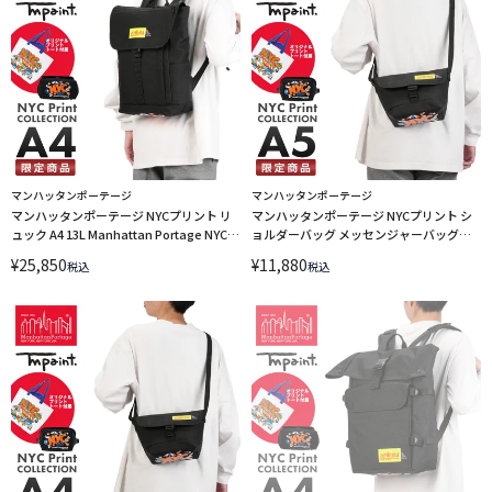
マンハッタンポーテージ
マンハッタンポーテージ
マンハッタンポーテージ NYCプリント リ
マンハッタンポーテージ NYCプリント シ
ュック A4 13L Manhattan Portage NYC
ョルダーバッグ メッセンジャーバッグ
Print mp1220jrfzplvltmp LINECPN
Manhattan Portage NYC Print
¥
25,850
¥
11,880
税込
税込
mp1603bpdtmp LINECPN