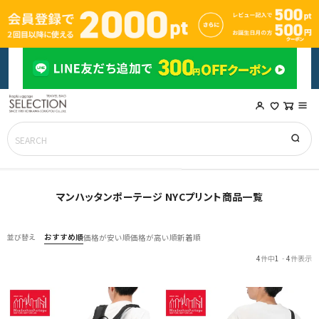
マンハッタンポーテージ NYCプリント商品一覧
おすすめ順
並び替え
価格が安い順
価格が高い順
新着順
4
件中
1
-
4
件表示