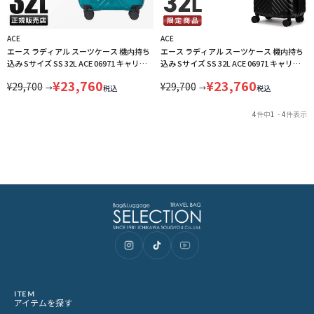
ACE
ACE
エース ラディアル スーツケース 機内持ち
エース ラディアル スーツケース 機内持ち
込み Sサイズ SS 32L ACE 06971 キャリー
込み Sサイズ SS 32L ACE 06971 キャリー
ケース LINECPN
ケース LINECPN
¥
23,760
¥
23,760
¥
29,700
¥
29,700
→
→
税込
税込
4
件中
1
-
4
件表示
ITEM
アイテムを探す