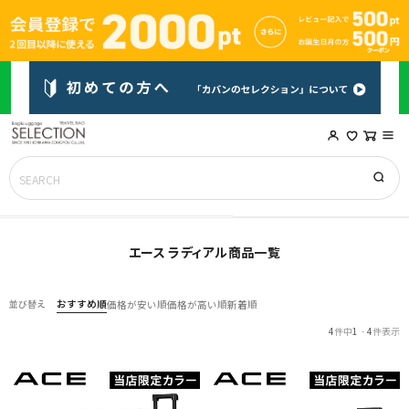
エース ラディアル商品一覧
おすすめ順
並び替え
価格が安い順
価格が高い順
新着順
4
件中
1
-
4
件表示