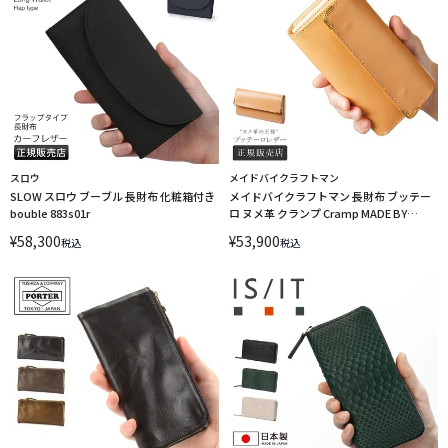
スロウ
メイドバイクラフトマン
SLOW スロウ ブーブル 長財布 化粧箱付き
メイドバイクラフトマン 長財布 ブッテー
bouble 883s01r
ロ ヌメ革 クランプ Cramp MADE BY
CRAFTSMAN MBC-B201 ltpr
¥
58,300
¥
53,900
税込
税込