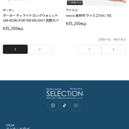
ポーター
ヴァスコ
ポーター ディライト ロングウォレット
vasco 長財布 ヴァスコ VSC-701
145-03291 PORTER DELIGHT 吉田カバン
¥
35,200
税込
長財布 ラウンドファスナー
¥
35,200
税込
278
件中
1
-
40
件表示
1
2
…
7
ITEM
アイテムを探す