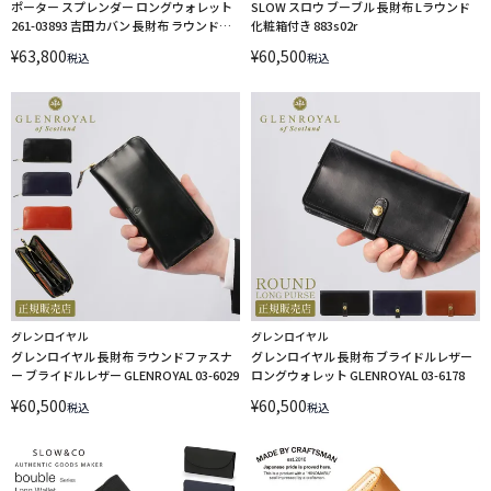
ポーター スプレンダー ロングウォレット
SLOW スロウ ブーブル 長財布 Lラウンド
261-03893 吉田カバン 長財布 ラウンドフ
化粧箱付き 883s02r
ァスナー PORTER
¥
63,800
¥
60,500
税込
税込
グレンロイヤル
グレンロイヤル
グレンロイヤル 長財布 ラウンドファスナ
グレンロイヤル 長財布 ブライドルレザー
ー ブライドルレザー GLENROYAL 03-6029
ロングウォレット GLENROYAL 03-6178
¥
60,500
¥
60,500
税込
税込