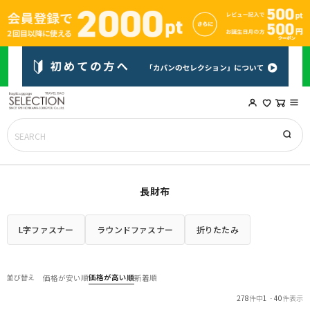
長財布
L字ファスナー
ラウンドファスナー
折りたたみ
価格が高い順
並び替え
価格が安い順
新着順
278
件中
1
-
40
件表示