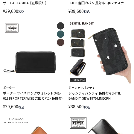
ザー CACTA 2014【在庫限り】
06033 吉田カバン 長財布 L字ファスナー カ
モフラ PORTER
¥
39,600
¥
39,600
税込
税込
ポーター
ジャンティバンティ
ポーター ワイズ ロングウォレット 341-
ジャンティバンティ 長財布 GENTIL
01318 PORTER WISE 吉田カバン 長財布 ラ
BANDIT GBW1975 LINECPN
ウンドファスナー ボックス型小銭入れ 通
¥
39,600
¥
38,500
税込
税込
帳 緑