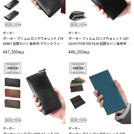
ポーター
ポーター
ポーター プリュム ロングウォレット 179-
ポーター フィルム ロングウォレット 187-
03867 吉田カバン 長財布 ラウンドファス
01347 PORTER FILM 吉田カバン 長財布 L
ナー PORTER
字ファスナー
¥
47,300
¥
46,200
税込
税込
ポーター
ポーター
ポーター ソーク ロングウォレット 101-
ポーター グルー ロングウォレット 079-