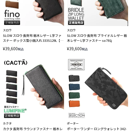
スロウ
スロウ
SLOW スロウ 長財布 栃木レザー L字ファ
SLOW スロウ 長財布 ブライドルレザー 栃
スナー ボックス型小銭入れ 333S129L【在
木レザー L字ファスナー so791j
庫限り】
¥
39,600
¥
39,600
税込
税込
カクタ
ポーター
カクタ 長財布 ラウンドファスナー 栃木レ
ポーター ワンダー ロングウォレット 342-