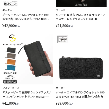
ポーター
クリード
ポーター グルー ロングウォレット 079-
クリード 長財布 クロコダイル ラウンドフ
02932 吉田カバン 長財布 小銭入れなし
ァスナー ロングウォレット CREED
PORTER
crocodile 456C113
¥
42,900
¥
41,800
税込
税込
マスターピース
ポーター
マスターピース 長財布 ラウンドファスナ
ポーター エイブル ロングウォレット 030-
ー ロングウォレット サンド master-
03438 PORTER ABLE 吉田カバン長財布 L
piece Sand 04280
字ファスナー 本革 小銭入れ付き 型押し 日
¥
41,800
¥
39,600
税込
税込
本製 ブランド