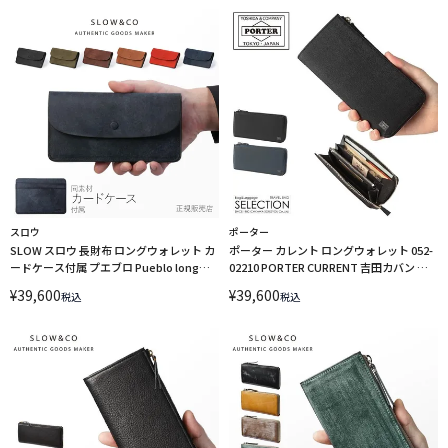
スロウ
ポーター
SLOW スロウ 長財布 ロングウォレット カ
ポーター カレント ロングウォレット 052-
ードケース付属 プエブロ Pueblo long
02210 PORTER CURRENT 吉田カバン 長
wallet SO900P
財布 L字ファスナー
¥
39,600
¥
39,600
税込
税込