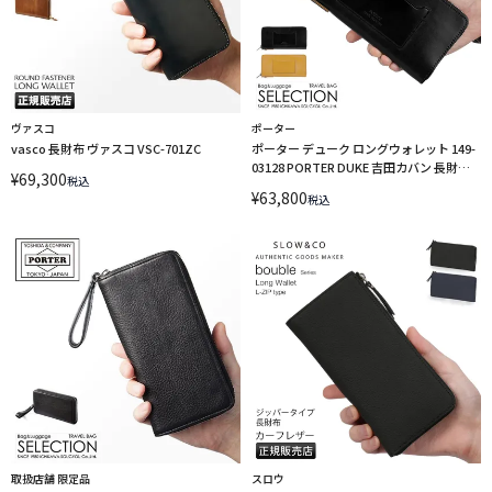
ヴァスコ
ポーター
vasco 長財布 ヴァスコ VSC-701ZC
ポーター デューク ロングウォレット 149-
03128 PORTER DUKE 吉田カバン 長財布
¥
69,300
税込
ラウンドファスナー
¥
63,800
税込
取扱店舗 限定品
スロウ