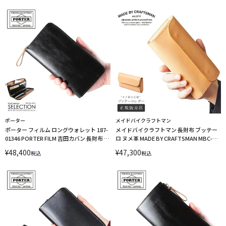
ポーター
メイドバイクラフトマン
ポーター フィルム ロングウォレット 187-
メイドバイクラフトマン 長財布 ブッテー
01346 PORTER FILM 吉田カバン 長財布 ラ
ロ ヌメ革 MADE BY CRAFTSMAN MBC-
ウンドファスナー
B202
¥
48,400
¥
47,300
税込
税込