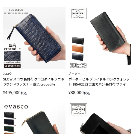
スロウ
ポーター
SLOW スロウ 長財布 クロコダイル ワニ革
ポーター ビル ブライドル ロングウォレッ
ラウンドファスナー 藍染 crocodile
ト 185-02252 吉田カバン 長財布 ブライド
SO910R
ルレザー PORTER
¥
495,000
¥
88,000
税込
税込