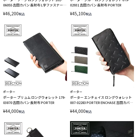
06055 吉田カバン 長財布 L字ファスナー
02931 吉田カバン 長財布 PORTER
PORTER
¥
46,200
¥
45,100
税込
税込
ポーター
ポーター
ポーター プリュム ロングウォレット 179-
ポーター エンチェイス ロングウォレット
03870 吉田カバン 長財布 PORTER
007-02283 PORTER ENCHASE 吉田カバン
長財布 ラウンドファスナー
¥
44,000
¥
44,000
税込
税込