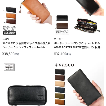
スロウ
ポーター
SLOW スロウ 長財布 ボックス型小銭入れ
ポーター シーン ロングウォレット 110-
ハービー ラウンドファスナー herbie
02968 PORTER SHEEN 吉田カバン 長財布
so838k
ラウンドファスナー
¥
38,500
¥
37,400
税込
税込