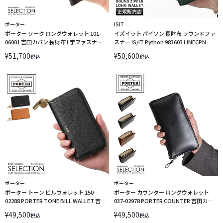
ポーター
ISIT
ポーター ソーク ロングウォレット 101-
イズイット パイソン 長財布 ラウンドファ
06001 吉田カバン 長財布 L字ファスナー
スナー IS/IT Python 983603 LINECPN
PORTER
¥
51,700
¥
50,600
税込
税込
ポーター
ポーター
ポーター トーン ビルウォレット 150-
ポーター カウンター ロングウォレット
02288 PORTER TONE BILL WALLET 吉田
037-02978 PORTER COUNTER 吉田カバ
カバン 長財布 ラウンドファスナー ホイッ
ン 長財布 ラウンドファスナー
¥
49,500
¥
49,500
税込
税込
スル