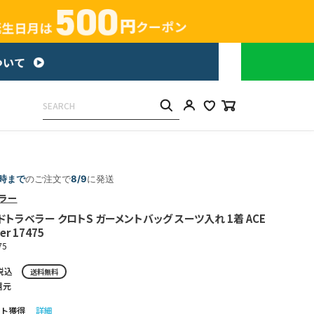
5時まで
のご注文で
8/9
に発送
ラー
ドトラベラー クロトS ガーメントバッグ スーツ入れ 1着 ACE
er 17475
75
税込
送料無料
還元
ト獲得
詳細