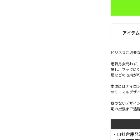
アイテム
ビジネスに必要
老若男女問わず
属し、フックに
服などの収納が
本体にはナイロ
のミニマルデザ
癖のないデザイ
期の出張まで活
・自社倉庫発