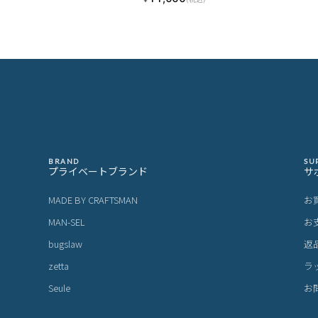
BRAND
SU
プライベートブランド
サ
MADE BY CRAFTSMAN
お
MAN-SEL
お
bugslaw
返
zetta
ラ
Seule
お