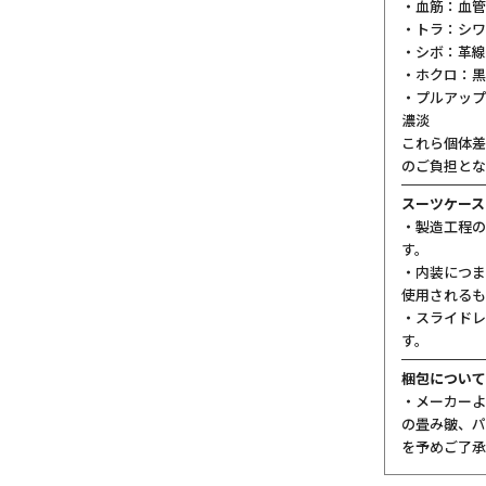
・血筋：血管
・トラ：シワ
・シボ：革線
・ホクロ：黒
・プルアップ
濃淡
これら個体差
のご負担とな
スーツケース
・製造工程の
す。
・内装につま
使用されるも
・スライドレ
す。
梱包について
・メーカーよ
の畳み皺、パ
を予めご了承