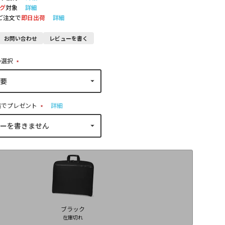
グ
対象
詳細
のご注文で
即日出荷
詳細
お問い合わせ
レビューを書く
の選択
(
必
須
)
稿でプレゼント
詳細
(
必
須
)
ブラック
在庫切れ