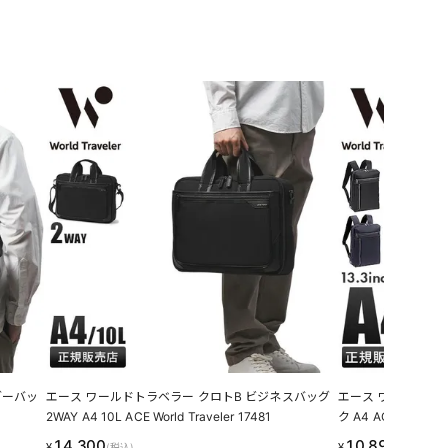
ダーバッ
エース ワールドトラベラー クロトB ビジネスバッグ
エース ワールドト
2WAY A4 10L ACE World Traveler 17481
ク A4 ACE World Tr
14,300
10,890
¥
¥
(税込)
(税込)