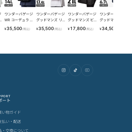
ジ
ワンダーバゲージ
ワンダーバゲージ
ワンダーバゲージ
ワンダーバゲージ
ュ
WR コーデュラ バ
グッドマンズ リュ
グッドマンズ ビジ
グッドマンズ ビジ
A
リスティックナイ
ック ビジネス A4
ネストート 21L B4
ネスバッグ メンズ
35,500
35,500
17,800
34,500
¥
¥
¥
¥
(税込)
(税込)
(税込)
(税込)
イ
ロン ビジネスバッ
17.4L PC収納 バリ
肩掛け バリスタ―
通勤 A4 6.7L バリ
D
グ 3WAY リュック
スタ―ナイロン 本
ナイロン メンズ 日
スタ―ナイロン 本
B
B4 PC収納 WOND
革 日本製 ブランド
本製 ブランド WO
革 日本製 ブランド
ER BAGGAGE ZW
WONDER BAGGA
NDER BAGGAGE
WONDER BAGGA
B-G-020 wbpc
GE DAYPACK NE
WB-G-023
GE WB-G-011 wb
O WB-G-032
pc
PPORT
ポート
買い物ガイド
支払い・配送
品・交換について