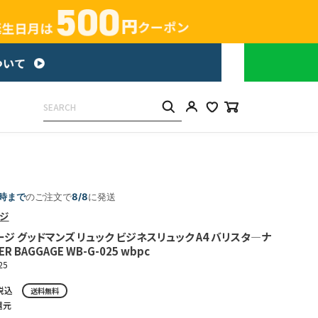
5時まで
のご注文で
8/8
に発送
ジ
ジ グッドマンズ リュック ビジネスリュック A4 バリスタ―ナ
R BAGGAGE WB-G-025 wbpc
25
税込
送料無料
還元