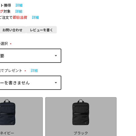
ト獲得
詳細
グ
対象
詳細
のご注文で
即日出荷
詳細
お問い合わせ
レビューを書く
の選択
(
必
須
)
稿でプレゼント
詳細
(
必
須
)
ネイビー
ブラック