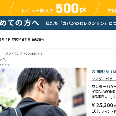
物ガイド
お問い合わせ
会社情報
）
グッドマンズ（GOODMANS）
ック）
リュック
明日8/8 1
ワンダーバゲー
ワンダーバゲー
イロン WONDE
商品番号
wb-g-0
¥
25,300
10%
ポイント