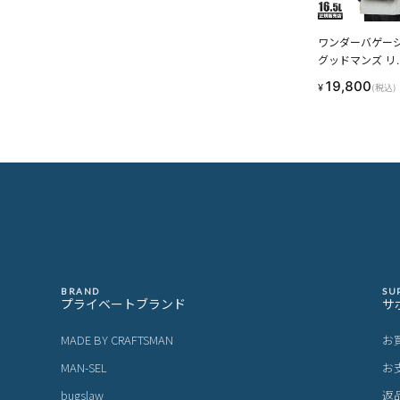
ワンダーバゲー
グッドマンズ リ
ック デイパック 
19,800
¥
(税込)
4 バリスタ―ナ
ロン 16.5L WON
ER BAGGAGE W
-G-022 wbpc
BRAND
SU
プライベートブランド
サ
MADE BY CRAFTSMAN
お
MAN-SEL
お
bugslaw
返