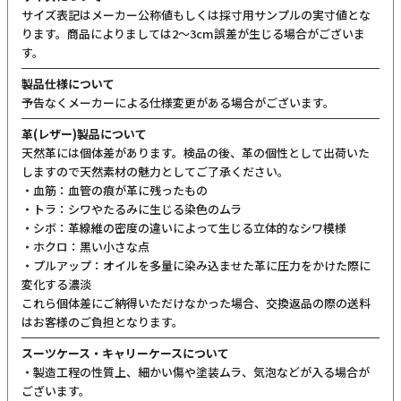
サイズ表記はメーカー公称値もしくは採寸用サンプルの実寸値とな
ります。商品によりましては2〜3cm誤差が生じる場合がございま
す。
製品仕様について
予告なくメーカーによる仕様変更がある場合がございます。
革(レザー)製品について
天然革には個体差があります。検品の後、革の個性として出荷いた
しますので天然素材の魅力としてご了承ください。
・血筋：血管の痕が革に残ったもの
・トラ：シワやたるみに生じる染色のムラ
・シボ：革線維の密度の違いによって生じる立体的なシワ模様
・ホクロ：黒い小さな点
・プルアップ：オイルを多量に染み込ませた革に圧力をかけた際に
変化する濃淡
これら個体差にご納得いただけなかった場合、交換返品の際の送料
はお客様のご負担となります。
スーツケース・キャリーケースについて
・製造工程の性質上、細かい傷や塗装ムラ、気泡などが入る場合が
ございます。