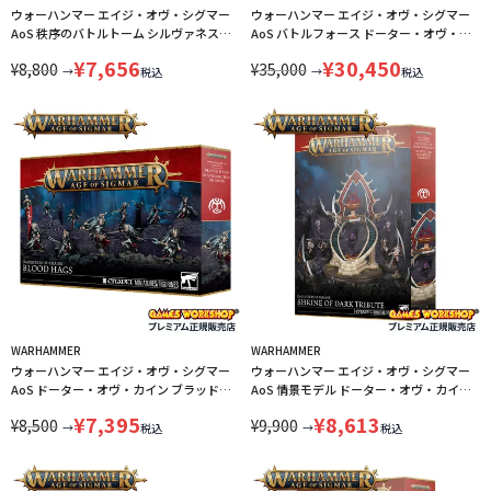
ウォーハンマー エイジ・オヴ・シグマー
ウォーハンマー エイジ・オヴ・シグマー
AoS 秩序のバトルトーム シルヴァネス
AoS バトルフォース ドーター・オヴ・カ
（日本語版）WARHAMMER AGE OF
イン：影生まれの魔女団 WARHAMMER
¥
7,656
¥
30,450
¥
8,800
¥
35,000
SIGMAR ORDER BATTLETOME
AGE OF SIGMAR BATTLEFORCE
→
→
税込
税込
SYLVANETH（JAPANESE）92-01
DAUGHTERS OF KHAINE:
LINECPN
SHADOWBORN COVEN 85-67 LINECPN
WARHAMMER
WARHAMMER
ウォーハンマー エイジ・オヴ・シグマー
ウォーハンマー エイジ・オヴ・シグマー
AoS ドーター・オヴ・カイン ブラッドハ
AoS 情景モデル ドーター・オヴ・カイ
グ WARHAMMER AGE OF SIGMAR
ン：暗き供物の神殿 WARHAMMER AGE
¥
7,395
¥
8,613
¥
8,500
¥
9,900
DAUGHTERS OF KHAINE BLOOD HAG
OF SIGMAR SCENERY MODEL
→
→
税込
税込
85-66 LINECPN
DAUGHTERS OF KHAINE：SHRINE OF
THE DARK TRIBUTE 85-65 LINECPN