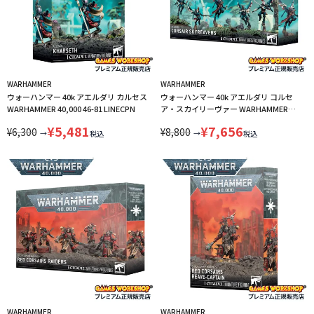
WARHAMMER
WARHAMMER
ウォーハンマー 40k アエルダリ カルセス
ウォーハンマー 40k アエルダリ コルセ
WARHAMMER 40,000 46-81 LINECPN
ア・スカイリーヴァー WARHAMMER
40,000 AELDARI CORSAIR SKYREAVER 46-
¥
5,481
¥
7,656
¥
6,300
¥
8,800
80 LINECPN
→
→
税込
税込
WARHAMMER
WARHAMMER