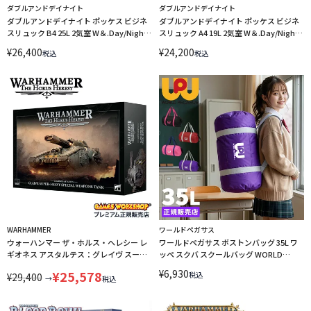
ダブルアンドデイナイト
ダブルアンドデイナイト
ダブルアンドデイナイト ポッケス ビジネ
ダブルアンドデイナイト ポッケス ビジネ
スリュック B4 25L 2気室 W＆.Day/Night
スリュック A4 19L 2気室 W＆.Day/Night
Pokkes 20213
Pokkes 20212
¥
26,400
¥
24,200
税込
税込
WARHAMMER
ワールドペガサス
ウォーハンマー ザ・ホルス・ヘレシー レ
ワールドペガサス ボストンバッグ 35L ワ
ギオネス アスタルテス：グレイヴ スーパ
ッペ スクバ スクールバッグ WORLD
ーヘヴィスペシャルウェポンタンク
PEGASUS WP005
¥
6,930
¥
25,578
税込
¥
29,400
WARHAMMER The Horus Heresy 31-158
→
税込
LINECPN