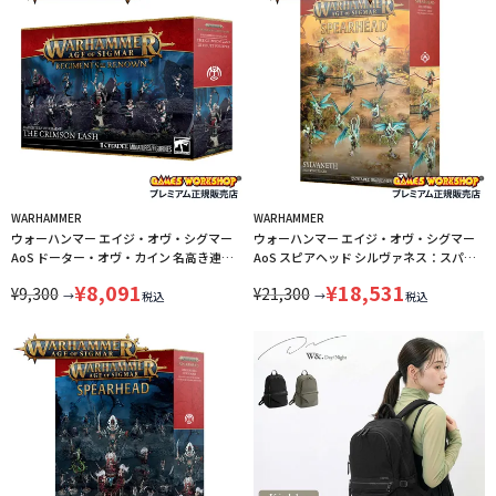
WARHAMMER
WARHAMMER
ウォーハンマー エイジ・オヴ・シグマー
ウォーハンマー エイジ・オヴ・シグマー
AoS ドーター・オヴ・カイン 名高き連
AoS スピアヘッド シルヴァネス：スパイ
隊：真紅の鞭 WARHAMMER AGE OF
トウィングの群れ WARHAMMER AGE OF
¥
8,091
¥
18,531
¥
9,300
¥
21,300
SIGMAR DAUGHTERS OF KHAINE THE
SIGMAR SPEARHEAD SYLVANETH：
→
→
税込
税込
CRIMSON LASH 85-25 LINECPN
SPITEWING SWARM 70-922 LINECPN