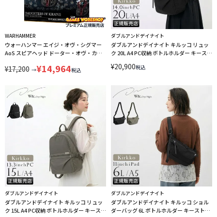
WARHAMMER
ダブルアンドデイナイト
ウォーハンマー エイジ・オヴ・シグマー
ダブルアンドデイナイト キルッコ リュッ
AoS スピアヘッド ドーター・オヴ・カイ
ク 20L A4 PC収納 ボトルホルダー キースト
ン：カインの影の魔女団 WARHAMMER
ラップ W＆.Day/Night Kirkko 19145
¥
20,900
¥
14,964
税込
¥
17,200
AGE OF SIGMAR SPEARHEAD
→
税込
DAUGHTERS OF KHAINE：KHAINE
SHADOW COVEN 70-852 LINECPN
ダブルアンドデイナイト
ダブルアンドデイナイト
ダブルアンドデイナイト キルッコ リュッ
ダブルアンドデイナイト キルッコ ショル
ク 15L A4 PC収納 ボトルホルダー キースト
ダーバッグ 6L ボトルホルダー キーストラ