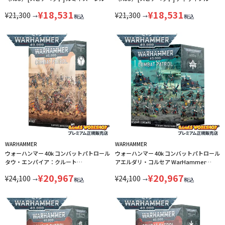
ロード：フラカン先鋒隊 WARHAMMER
ヴ・ティーンチ：ツァーンゴウルの戦群れ
¥
18,531
¥
18,531
¥
21,300
¥
21,300
AGE OF SIGMAR 70-874 LINECPN
WARHAMMER AGE OF SIGMAR 70-839
→
→
税込
税込
LINECPN
WARHAMMER
WARHAMMER
ウォーハンマー 40k コンバットパトロール
ウォーハンマー 40k コンバットパトロール
タウ・エンパイア：クルート
アエルダリ・コルセア WarHammer
WARHAMMER 73-562 LINECPN
40,000 73-463 LINECPN
¥
20,967
¥
20,967
¥
24,100
¥
24,100
→
→
税込
税込