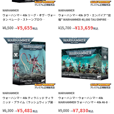
WARHAMMER
WARHAMMER
ウォーハンマー 40k リーグ・オヴ・ヴォー
ウォーハンマー 40k タウ・エンパイア “双
タン ベレーク・ストーンブロウ
槍” WARHAMMER 40,000 TAU EMPIRE
WARHAMMER 40,000 69-27 LINECPN
THE TWIN SPEAR 56-69 LINECPN
¥
5,655
¥
13,659
¥
6,500
¥
15,700
→
→
税込
税込
WARHAMMER
WARHAMMER
ウォーハンマー 40k ティラニッド ティラ
ウォーハンマー ウォーハンマー 40k
ニッド・プライム（ラッシュウィップ装
WARHAMMER ウォーハンマー 40k 46-84
備） WARHAMMER 40,000 51-35 LINECPN
LINECPN
¥
5,481
¥
7,830
¥
6,300
¥
9,000
→
→
税込
税込