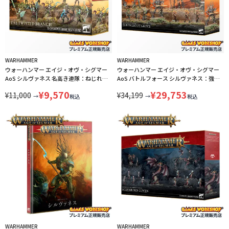
WARHAMMER
WARHAMMER
ウォーハンマー エイジ・オヴ・シグマー
ウォーハンマー エイジ・オヴ・シグマー
AoS シルヴァネス 名高き連隊：ねじれた
AoS バトルフォース シルヴァネス：強根
樹枝 WARHAMMER AGE OF SIGMAR
の木立 WARHAMMER AGE OF SIGMAR
¥
9,570
¥
29,753
¥
11,000
¥
34,199
SYLVANETH THE TWISTED BRANCH 92-
BATTLEFORCE SYLVANETH
→
→
税込
税込
53 LINECPN
STRONGROOT GROVE 92-32 LINECPN
WARHAMMER
WARHAMMER