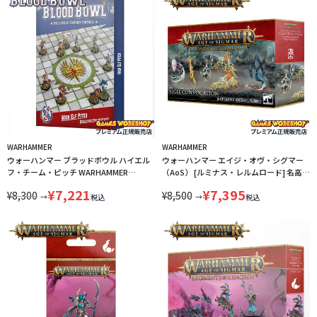
WARHAMMER
WARHAMMER
ウォーハンマー ブラッドボウル ハイエル
ウォーハンマー エイジ・オヴ・シグマー
フ・チーム・ピッチ WARHAMMER
（AoS） [ルミナス・レルムロード] 名高き
BLOOD BOWL 202-65 LINECPN
連隊：集結せし印章 WARHAMMER AGE
¥
7,221
¥
7,395
¥
8,300
¥
8,500
OF SIGMAR 87-67 LINECPN
→
→
税込
税込