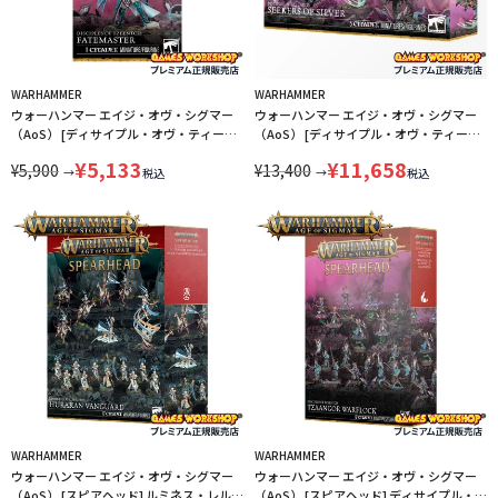
WARHAMMER
WARHAMMER
ウォーハンマー エイジ・オヴ・シグマー
ウォーハンマー エイジ・オヴ・シグマー
（AoS） [ディサイプル・オヴ・ティーン
（AoS） [ディサイプル・オヴ・ティーン
チ] フェイトマスター WARHAMMER AGE
チ] 名高き連隊：銀の求道者
¥
5,133
¥
11,658
¥
5,900
¥
13,400
OF SIGMAR 83-111 LINECPN
WARHAMMER AGE OF SIGMAR 83-108
→
→
税込
税込
LINECPN
WARHAMMER
WARHAMMER
ウォーハンマー エイジ・オヴ・シグマー
ウォーハンマー エイジ・オヴ・シグマー
（AoS） [スピアヘッド] ルミネス・レルム
（AoS） [スピアヘッド] ディサイプル・オ