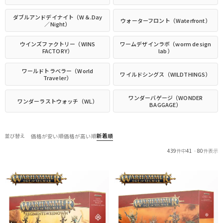
ダブルアンドデイナイト（W＆.Day
ウォーターフロント（Waterfront）
／Night）
ウインズファクトリー（WINS
ワームデザインラボ（worm design
FACTORY）
lab）
ワールドトラベラー（World
ワイルドシングス（WILDTHINGS）
Traveler）
ワンダーバゲージ（WONDER
ワンダーラストウォッチ（WL）
BAGGAGE）
新着順
並び替え
価格が安い順
価格が高い順
439
件中
41
-
80
件表示