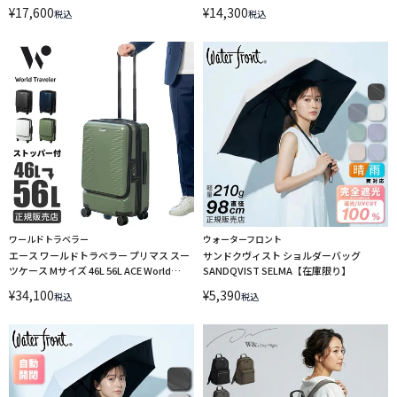
ラップ W＆.Day/Night Kirkko 19144
ップ W＆.Day/Night Kirkko 19143
¥
17,600
¥
14,300
税込
税込
ワールドトラベラー
ウォーターフロント
エース ワールドトラベラー プリマス スー
サンドクヴィスト ショルダーバッグ
ツケース Mサイズ 46L 56L ACE World
SANDQVIST SELMA【在庫限り】
Traveler PRIMUS wt-06703
¥
34,100
¥
5,390
税込
税込