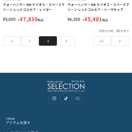
ウォーハンマー 40k ケイオス・スペースマ
ウォーハンマー 40k ケイオス・スペースマ
リーン レッドコルセア・レイダー
リーン レッドコルセア・リーヴキャプテ
WARHAMMER 40,000 CHAOS SPACE
ン WARHAMMER 40,000 CHAOS SPACE
¥
7,830
¥
5,481
¥
9,000
¥
6,300
MARINES RED CORSAIRS REAVER 43-113
MARINES RED CORSAIRS REAVER-
→
→
税込
税込
LINECPN
CAPTAIN 43-111 LINECPN
439
件中
41
-
80
件表示
1
2
3
…
11
ITEM
アイテムを探す