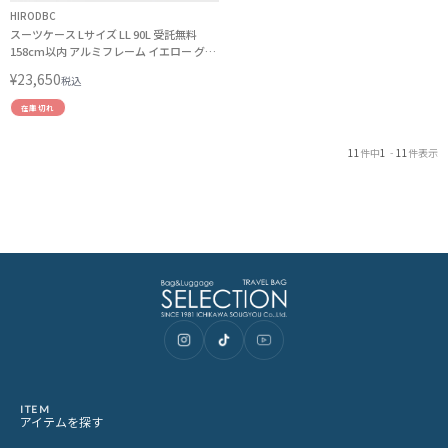
HIRODBC
スーツケース Lサイズ LL 90L 受託無料
158cm以内 アルミフレーム イエロー グレ
ー DBCラゲージ HIRODBC dya8168-28 キ
¥
23,650
税込
ャリーケース
在庫切れ
11
件中
1
-
11
件表示
ITEM
アイテムを探す