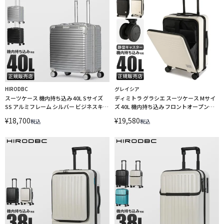
HIRODBC
グレイシア
スーツケース 機内持ち込み 40L Sサイズ
ディミトラ グラシエ スーツケース Mサイ
SS アルミフレーム シルバー ビジネスキャ
ズ 40L 機内持ち込み フロントオープン
リー 最大 DBCラゲージ HIRODBC
Dimitra Glacier ADL-E20
¥
18,700
¥
19,580
税込
税込
dya8305-17 キャリーケース