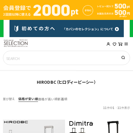
HIRODBC（ヒロディービーシー）
価格が安い順
並び替え
価格が高い順
新着順
11
件中
1
-
11
件表示