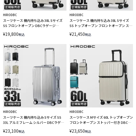
HIRODBC
HIRODBC
スーツケース 機内持ち込み 38L Sサイズ
スーツケース 機内持ち込み 38L Sサイズ
SS フロントオープン DBCラゲージ
SS トップオープン フロントオープン スト
HIRODBC ADIM-FO キャリーケース
ッパー付き DBCラゲージ HIRODBC ADIM-
¥
19,800
¥
21,450
税込
税込
TO キャリーケース
HIRODBC
HIRODBC
スーツケース 機内持ち込み Sサイズ SS
スーツケース Mサイズ 60L トップオープン
33L アルミフレーム シルバー DBCラゲー
フロントオープン ストッパー付き DBCラ
ジ HIRODBC ADL-G18 キャリーケース
ゲージ HIRODBC ADIM-TO キャリーケー
¥
23,100
¥
23,650
税込
税込
LINECPN
ス