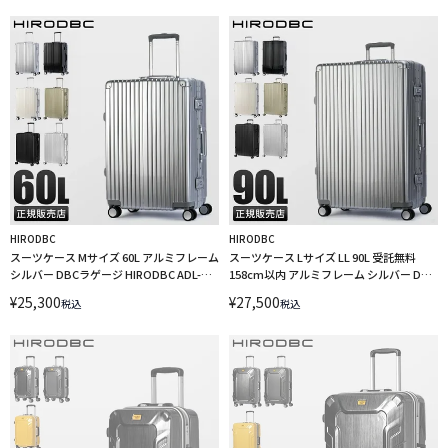
HIRODBC
HIRODBC
スーツケース Mサイズ 60L アルミフレーム
スーツケース Lサイズ LL 90L 受託無料
シルバー DBCラゲージ HIRODBC ADL-
158cm以内 アルミフレーム シルバー DBC
G24 キャリーケース
ラゲージ HIRODBC ADL-G28 キャリーケ
¥
25,300
¥
27,500
税込
税込
ース