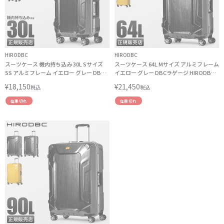
HIRODBC
HIRODBC
スーツケース 機内持ち込み 30L Sサイズ
スーツケース 64L Mサイズ アルミフレーム
SS アルミフレーム イエロー グレー DBC
イエロー グレー DBCラゲージ HIRODBC
ラゲージ HIRODBC dya8168-18 キャリー
dya8168-24 キャリーケース LINECPN
¥
18,150
¥
21,450
税込
税込
ケース
在庫切れ
在庫切れ