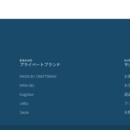
BRAND
SU
プライベートブランド
サ
MADE BY CRAFTSMAN
お
MAN-SEL
お
bugslaw
返
zetta
ラ
Seule
お