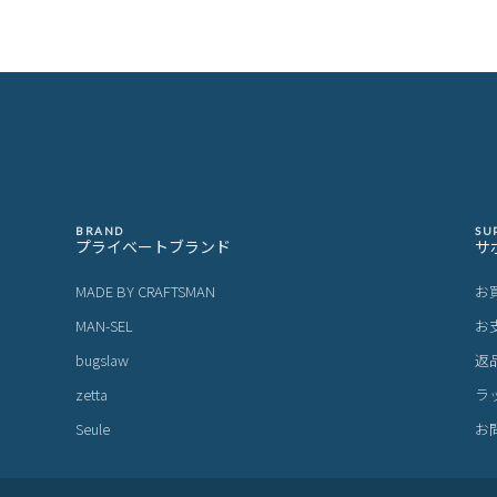
BRAND
SU
プライベートブランド
サ
MADE BY CRAFTSMAN
お
MAN-SEL
お
bugslaw
返
zetta
ラ
Seule
お