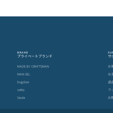
BRAND
SU
プライベートブランド
サ
MADE BY CRAFTSMAN
お
MAN-SEL
お
bugslaw
返
zetta
ラ
Seule
お