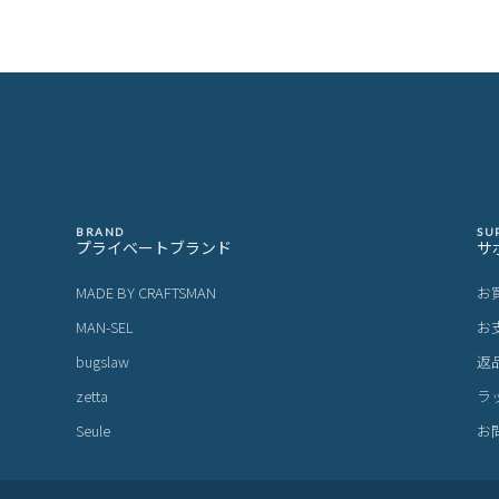
BRAND
SU
プライベートブランド
サ
MADE BY CRAFTSMAN
お
MAN-SEL
お
bugslaw
返
zetta
ラ
Seule
お