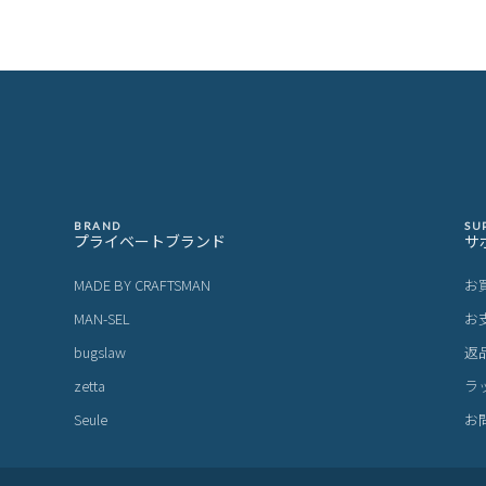
BRAND
SU
プライベートブランド
サ
MADE BY CRAFTSMAN
お
MAN-SEL
お
bugslaw
返
zetta
ラ
Seule
お