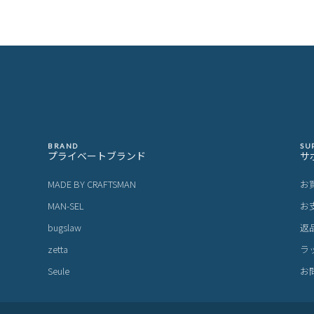
BRAND
SU
プライベートブランド
サ
MADE BY CRAFTSMAN
お
MAN-SEL
お
bugslaw
返
zetta
ラ
Seule
お