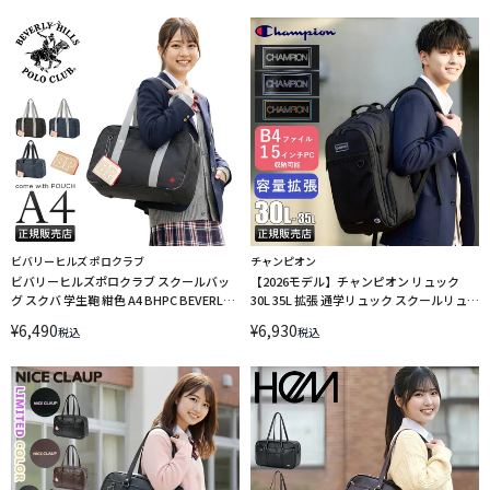
ビバリーヒルズ ポロクラブ
チャンピオン
ビバリーヒルズポロクラブ スクールバッ
【2026モデル】チャンピオン リュック
グ スクバ 学生鞄 紺色 A4 BHPC BEVERLY
30L 35L 拡張 通学リュック スクールリュッ
HILLS POLO CLUB BP001 LINECPN
ク スクールバッグ ノーウィッチ A4 B4
¥
6,490
¥
6,930
税込
税込
Champion 68891