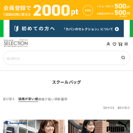
スクールバッグ
価格が安い順
並び替え
価格が高い順
新着順
54
件中
1
-
40
件表示