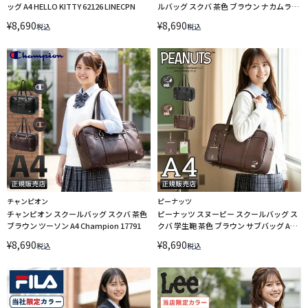
ッグ A4 HELLO KITTY 62126 LINECPN
ルバッグ スクバ 茶色 ブラウン ナカムラ君
A4 ANGEL BLUE AB001 LINECPN
¥
8,690
¥
8,690
税込
税込
チャンピオン
ピーナッツ
チャンピオン スクールバッグ スクバ 茶色
ピーナッツ スヌーピー スクールバッグ ス
ブラウン ツーソン A4 Champion 17791
クバ 学生鞄 茶色 ブラウン サブバッグ A4
PEANUTS SNOOPY school SY1991
¥
8,690
¥
8,690
税込
税込
LINECPN