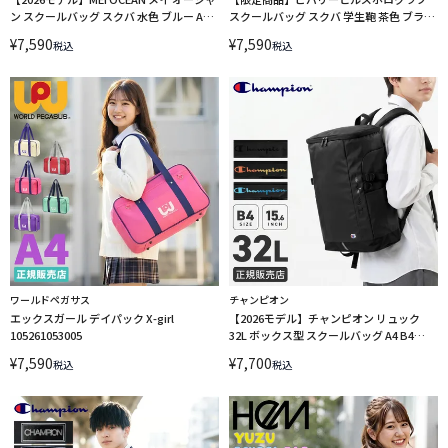
ン スクールバッグ スクバ 水色 ブルー A4
スクールバッグ スクバ 学生鞄 茶色 ブラウ
62125
ン A4 BHPC BEVERLY HILLS POLO CLUB
¥
7,590
¥
7,590
税込
税込
BP002 LINECPN
ワールドペガサス
チャンピオン
エックスガール デイパック X-girl
【2026モデル】チャンピオン リュック
105261053005
32L ボックス型 スクールバッグ A4 B4
Champion 68901
¥
7,590
¥
7,700
税込
税込