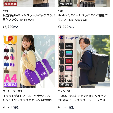
HeM
HeM
限定商品 HeM ヘム スクールバッグ スクバ
HeM ヘム スクールバッグ スクバ 茶色 ブ
茶色 ブラウン A4 39-0244
ラウン A4 39-7200 sc24
¥
7,920
¥
7,920
税込
税込
ワールドペガサス
チャンピオン
【2026モデル】ワールドペガサス スクー
【2026モデル】チャンピオン リュック
ルバッグ ワッペ スクバ わっぺ A4 WORLD
33L 通学リュック スクールリュック スク
PEGASUS WP002 LINECPN
ールバッグ ボックス型 ウィチタ A4 B4
¥
8,250
¥
8,690
税込
税込
Champion 65453