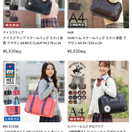
ナイスクラップ
HeM
ナイスクラップ スクールバッグ スクバ 茶
HeM ヘム スクールバッグ スクバ 茶色 ブ
色 ブラウン A4 NICE CLAUP NC378 sc24
ラウン A4 39-7130 sc24
LINECPN
¥
6,930
¥
6,930
税込
税込
MEI OCEAN
ビバリーヒルズ ポロクラブ
【2026モデル】MEI OCEAN メイ オーシャ
【限定商品】ビバリーヒルズポロクラブ