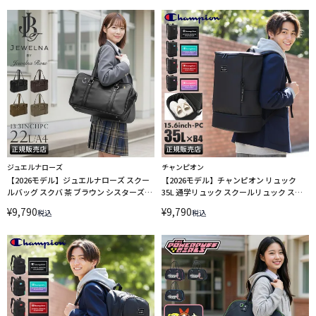
LINECPN
ジュエルナローズ
チャンピオン
【2026モデル】ジュエルナローズ スクー
【2026モデル】チャンピオン リュック
ルバッグ スクバ 茶 ブラウン シスターズバ
35L 通学リュック スクールリュック スク
ッグ A4 Jewelna Rose 68921
ールバッグ ボックス型 ウィチタ A4 B4
¥
9,790
¥
9,790
税込
税込
Champion 65455