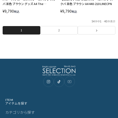
バ 茶色 ブラウン グッズ A4 The
クバ 茶色 ブラウン A4 440-210 LINECPN
Powerpuff Girls TPGSR-01 LINECPN
¥
9,790
¥
9,790
税込
税込
54
件中
1
-
40
件表示
1
2
ITEM
アイテムを探す
カテゴリから探す