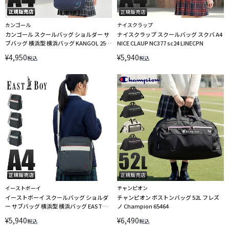
カンゴール
ナイスクラップ
カンゴール スクールバッグ ショルダー サ
ナイスクラップ スクールバッグ スクバ A4
ブバッグ 横浜型 横浜バッグ KANGOL 250-
NICE CLAUP NC377 sc24 LINECPN
1020【在庫限り】
¥
4,950
¥
5,940
税込
税込
イーストボーイ
チャンピオン
イーストボーイ スクールバッグ ショルダ
チャンピオン ボストンバッグ 52L フレズ
ー サブバッグ 横浜型 横浜バッグ EAST
ノ Champion 65464
BOY 3209079 LINECPN
¥
5,940
¥
6,490
税込
税込