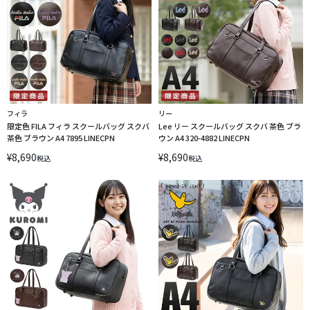
フィラ
リー
限定色 FILA フィラ スクールバッグ スクバ
Lee リー スクールバッグ スクバ 茶色 ブラ
茶色 ブラウン A4 7895 LINECPN
ウン A4 320-4882 LINECPN
¥
8,690
¥
8,690
税込
税込