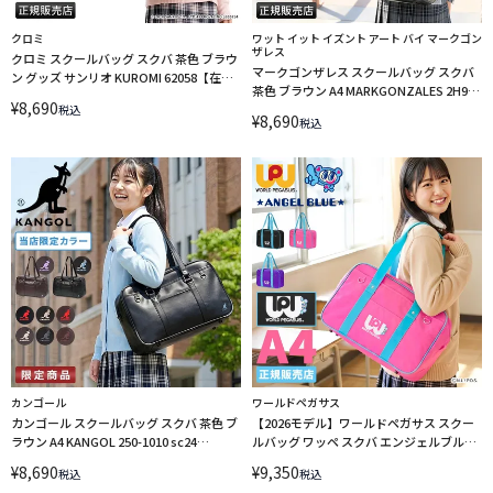
クロミ
ワット イット イズント アート バイ マークゴン
ザレス
クロミ スクールバッグ スクバ 茶色 ブラウ
マークゴンザレス スクールバッグ スクバ
ン グッズ サンリオ KUROMI 62058【在庫
茶色 ブラウン A4 MARKGONZALES 2H9-
限り】 LINECPN
¥
8,690
64190
税込
¥
8,690
税込
カンゴール
ワールドペガサス
カンゴール スクールバッグ スクバ 茶色 ブ
【2026モデル】ワールドペガサス スクー
ラウン A4 KANGOL 250-1010 sc24
ルバッグ ワッペ スクバ エンジェルブルー
LINECPN
中村くん ナカムラくん わっぺ A4 WORLD
¥
8,690
¥
9,350
税込
税込
PEGASUS ANGEL BLUE WPAB001