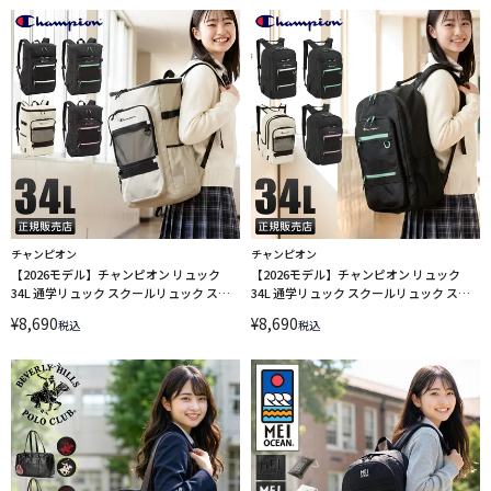
チャンピオン
チャンピオン
【2026モデル】チャンピオン リュック
【2026モデル】チャンピオン リュック
34L 通学リュック スクールリュック スク
34L 通学リュック スクールリュック スク
ールバッグ ボックス型 フレズノ A4 B4
ールバッグ フレズノ A4 B4 Champion
¥
8,690
¥
8,690
税込
税込
Champion 65463
65462