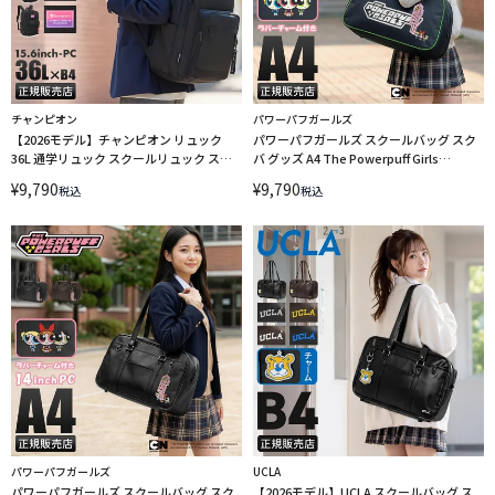
チャンピオン
パワーパフガールズ
【2026モデル】チャンピオン リュック
パワーパフガールズ スクールバッグ スク
36L 通学リュック スクールリュック スク
バ グッズ A4 The Powerpuff Girls
ールバッグ ウィチタ A4 B4 Champion
TPGSR-02 LINECPN
¥
9,790
¥
9,790
税込
税込
65454
パワーパフガールズ
UCLA
パワーパフガールズ スクールバッグ スク
【2026モデル】UCLA スクールバッグ ス