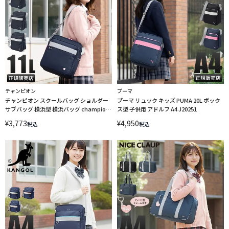
チャンピオン
プーマ
チャンピオン スクールバッグ ショルダー
プーマ リュック キッズ PUMA 20L ボック
サブバッグ 横浜型 横浜バッグ champion
ス型 子供用 アドルフ A4 J20251
67146 【在庫限り】
¥
3,773
¥
4,950
税込
税込