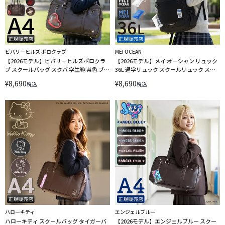
ビバリーヒルズ ポロクラブ
MEI OCEAN
【2026モデル】ビバリーヒルズポロクラ
【2026モデル】メイ オーシャン リュック
ブ スクールバッグ スクバ 学生鞄 茶色 ブラ
36L 通学リュック スクールリュック スク
ウン ステラ A4 BEVERLY HILLS POLO
ールバッグ A4 B4 MEI OCEAN 62124
¥
8,690
¥
8,690
税込
税込
CLUB BP003 LINECPN
LINECPN
ハローキティ
エンジェルブルー
ハローキティ スクールバッグ タイガーバ
【2026モデル】エンジェルブルー スクー