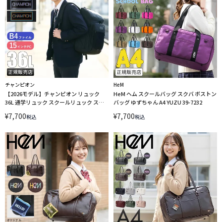
チャンピオン
HeM
【2026モデル】チャンピオン リュック
HeM ヘム スクールバッグ スクバ ボストン
36L 通学リュック スクールリュック スク
バッグ ゆずちゃん A4 YUZU 39-7232
ールバッグ ボックス型 ノーウィッチ A4
¥
7,700
¥
7,700
税込
税込
B4 Champion 68892