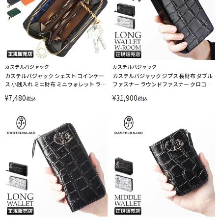
カステルバジャック
カステルバジャック
カステルバジャック シェスト コインケー
カステルバジャック ジプス 長財布 ダブル
ス 小銭入れ ミニ財布 ミニウォレット ラウ
ファスナー ラウンドファスナー クロコダ
ンドファスナー CASTELBAJAC 27601
イル CASTELBAJAC 023624 LINECPN
¥
7,480
¥
31,900
税込
税込
LINECPN