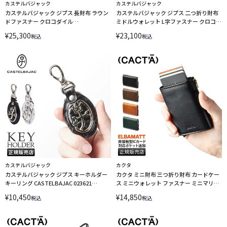
カステルバジャック
カステルバジャック
カステルバジャック ジプス 長財布 ラウン
カステルバジャック ジプス 二つ折り財布
ドファスナー クロコダイル
ミドルウォレット L字ファスナー クロコダ
CASTELBAJAC 023623 LINECPN
イル CASTELBAJAC 023622 LINECPN
¥
25,300
¥
23,100
税込
税込
カステルバジャック
カクタ
カステルバジャック ジプス キーホルダー
カクタ ミニ財布 三つ折り財布 カードケー
キーリング CASTELBAJAC 023621
ス ミニウォレット ファスナー ミニマリス
LINECPN
ト キャッシュレス スキミング防止 CACTA
¥
10,450
¥
14,850
税込
税込
2022 LINECPN