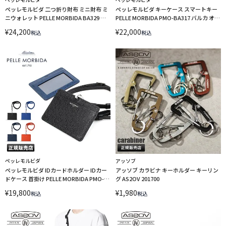
ペッレモルビダ 二つ折り財布 ミニ財布 ミ
ペッレモルビダ キーケース スマートキー
ニウォレット PELLE MORBIDA BA329 バ
PELLE MORBIDA PMO-BA317 バルカ オー
ルカ オーバーロード
バーロード
¥
24,200
¥
22,000
税込
税込
ペッレモルビダ
アッソブ
ペッレモルビダ IDカードホルダー IDカー
アッソブ カラビナ キーホルダー キーリン
ドケース 首掛け PELLE MORBIDA PMO-
グ AS2OV 201700
BA312 バルカ オーバーロード
¥
19,800
¥
1,980
税込
税込