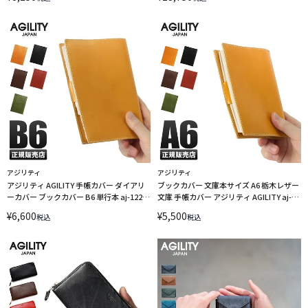
アジリティ
アジリティ
アジリティ AGILITY 手帳カバー ダイアリ
ブックカバー 文庫本サイズ A6 栃木レザー
ーカバー ブックカバー B6 単行本 aj-1227-
文庫 手帳カバー アジリティ AGILITY aj-
js
1226-js【在庫限り】
¥
6,600
¥
5,500
税込
税込