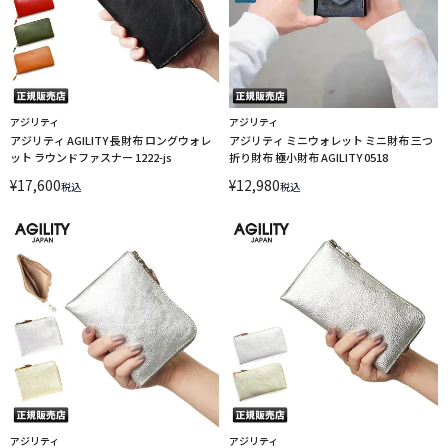
アジリティ
アジリティ
アジリティ AGILITY 長財布 ロングウォレ
アジリティ ミニウォレット ミニ財布 三つ
ット ラウンドファスナー 1222-js
折り財布 極小財布 AGILITY 0518
¥
17,600
¥
12,980
税込
税込
アジリティ
アジリティ