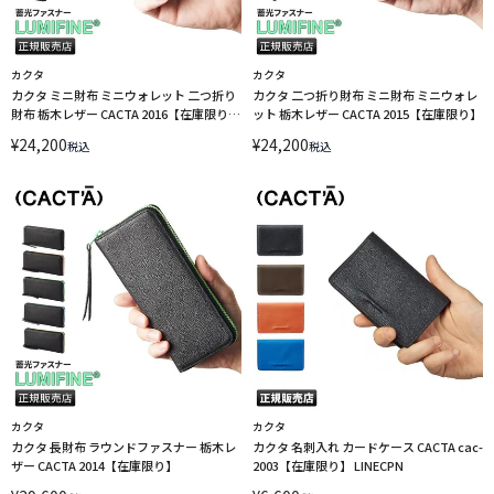
カクタ
カクタ
カクタ ミニ財布 ミニウォレット 二つ折り
カクタ 二つ折り財布 ミニ財布 ミニウォレ
財布 栃木レザー CACTA 2016【在庫限り】
ット 栃木レザー CACTA 2015【在庫限り】
LINECPN
¥
24,200
¥
24,200
税込
税込
カクタ
カクタ
カクタ 長財布 ラウンドファスナー 栃木レ
カクタ 名刺入れ カードケース CACTA cac-
ザー CACTA 2014【在庫限り】
2003【在庫限り】 LINECPN