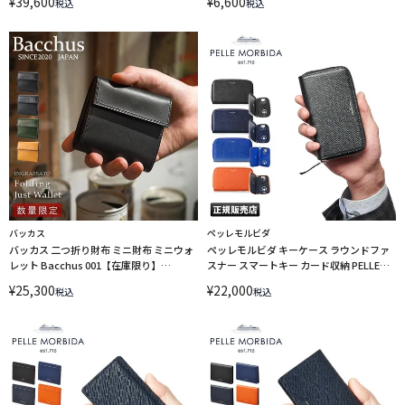
¥
39,600
¥
6,600
税込
税込
バッカス
ペッレモルビダ
バッカス 二つ折り財布 ミニ財布 ミニウォ
ペッレモルビダ キーケース ラウンドファ
レット Bacchus 001【在庫限り】
スナー スマートキー カード収納 PELLE
LINECPN
MORBIDA PMO-BAAC003 バルカ オーバ
¥
25,300
¥
22,000
税込
税込
ーロード