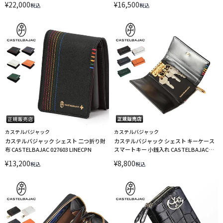
¥
22,000
¥
16,500
税込
税込
カステルバジャック
カステルバジャック
カステルバジャック シェスト 二つ折り財
カステルバジャック シェスト キーケース
布 CASTELBAJAC 027603 LINECPN
スマートキー 小銭入れ CASTELBAJAC
027602 LINECPN
¥
13,200
¥
8,800
税込
税込