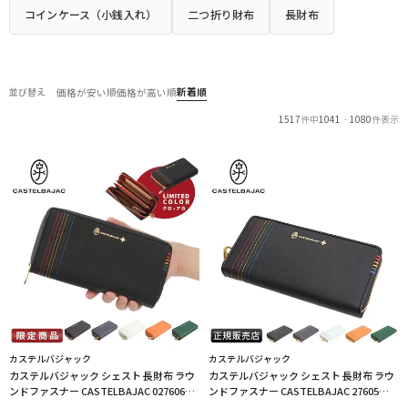
コインケース（小銭入れ）
二つ折り財布
長財布
新着順
並び替え
価格が安い順
価格が高い順
1517
件中
1041
-
1080
件表示
カステルバジャック
カステルバジャック
カステルバジャック シェスト 長財布 ラウ
カステルバジャック シェスト 長財布 ラウ
ンドファスナー CASTELBAJAC 027606
ンドファスナー CASTELBAJAC 27605
LINECPN
LINECPN