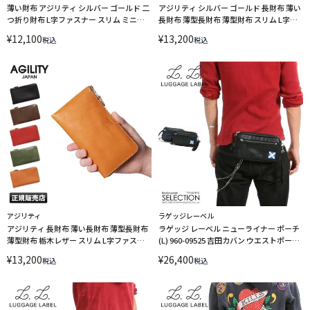
薄い財布 アジリティ シルバー ゴールド 二
アジリティ シルバー ゴールド 長財布 薄い
つ折り財布 L字ファスナー スリム ミニウ
長財布 薄型長財布 薄型財布 スリム L字フ
ォレット ミニ財布 AGILITY aj-0346-lc
ァスナー 金 銀 AGILITY 0343-lc
¥
12,100
¥
13,200
税込
税込
アジリティ
ラゲッジレーベル
アジリティ 長財布 薄い長財布 薄型長財布
ラゲッジ レーベル ニューライナー ポーチ
薄型財布 栃木レザー スリム L字ファスナ
(L) 960-09525 吉田カバン ウエストポーチ
ー AGILITY 0343-js
LUGGAGE LABEL
¥
13,200
¥
26,400
税込
税込