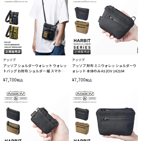
アッソブ
アッソブ
アッソブ ショルダーウォレット ウォレッ
アッソブ 財布 ミニウォレッ ショルダーウ
トバッグ お財布 ショルダー 縦 スマホ
ォレット 本体のみ AS2OV 142104
AS2OV 152038
¥
7,700
¥
7,700
税込
税込