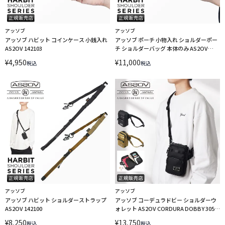
アッソブ
アッソブ
アッソブ ハビット コインケース 小銭入れ
アッソブ ポーチ 小物入れ ショルダーポー
AS2OV 142103
チ ショルダーバッグ 本体のみ AS2OV
142101
¥
4,950
¥
11,000
税込
税込
アッソブ
アッソブ
アッソブ ハビット ショルダーストラップ
アッソブ コーデュラドビー ショルダーウ
AS2OV 142100
ォレット AS2OV CORDURA DOBBY 305D
062100
¥
8,250
¥
13,750
税込
税込