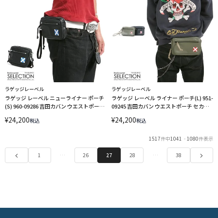
ラゲッジレーベル
ラゲッジレーベル
ラゲッジ レーベル ニューライナー ポーチ
ラゲッジ レーベル ライナー ポーチ(L) 951-
(S) 960-09286 吉田カバン ウエストポーチ
09245 吉田カバン ウエストポーチ セカン
小物入れ LUGGAGE LABEL
ドバッグ 赤バッテン LUGGAGE LABEL
¥
24,200
¥
24,200
税込
税込
1517
件中
1041
-
1080
件表示
1
…
26
27
28
…
38