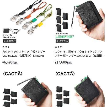
カクタ
カクタ
カクタ ネックストラップ 栃木レザー
カクタ ミニ財布 ミニウォレット L字ファ
CACTA 2020【在庫限り】 LINECPN
スナー 栃木レザー CACTA 2017【在庫限
り】 LINECPN
¥
6,490
¥
17,600
税込
税込