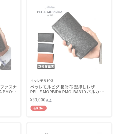
ペッレモルビダ
ドファスナ
ペッレモルビダ 長財布 型押しレザー
 PMO-
PELLE MORBIDA PMO-BA310 バルカ オ
ーバーロード
¥
33,000
税込
在庫切れ