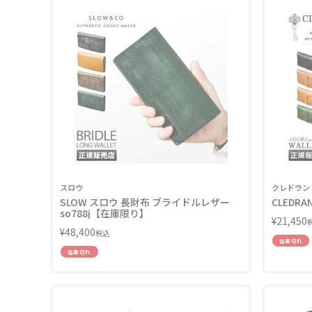
スロウ
クレドラン
SLOW スロウ 長財布 ブライドルレザー
CLEDRA
so788j【在庫限り】
¥
21,450
¥
48,400
税込
在庫切れ
在庫切れ