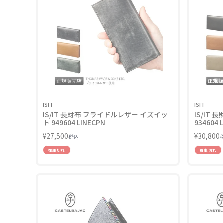
ISIT
ISIT
IS/IT 長財布 ブライドルレザー イズイッ
IS/IT 
ト 949604 LINECPN
934604 
¥
27,500
¥
30,800
税込
在庫切れ
在庫切れ