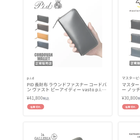
p.i.d
マスターピ
PID 長財布 ラウンドファスナー コードバ
マスター
ン ヴァスト ピーアイディー vasto p.i.d
ー ノッチ m
25265
¥
41,800
¥
30,800
税込
在庫切れ
在庫切れ