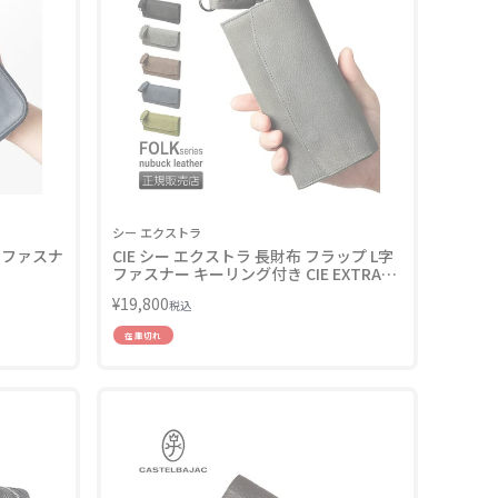
シー エクストラ
L字ファスナ
CIE シー エクストラ 長財布 フラップ L字
ファスナー キーリング付き CIE EXTRA
032250
¥
19,800
税込
在庫切れ