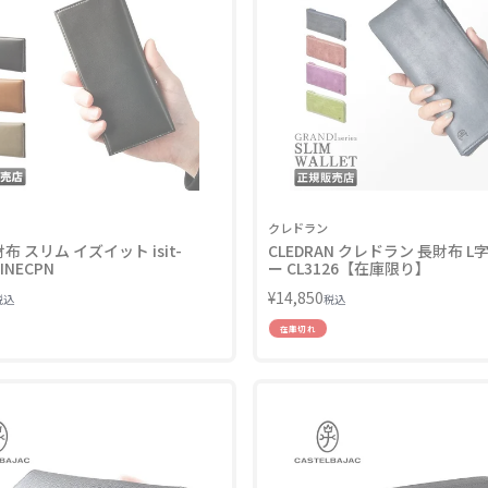
クレドラン
長財布 スリム イズイット isit-
CLEDRAN クレドラン 長財布 
LINECPN
ー CL3126【在庫限り】
¥
14,850
税込
税込
在庫切れ