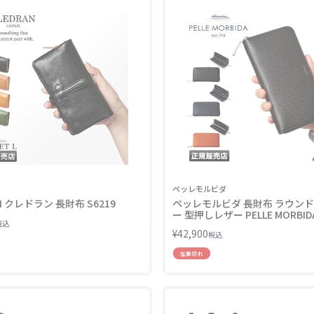
ペッレモルビダ
N クレドラン 長財布 S6219
ペッレモルビダ 長財布 ラウン
ー 型押しレザー PELLE MORBIDA
税込
BA311 バルカ オーバーロード
¥
42,900
税込
在庫切れ