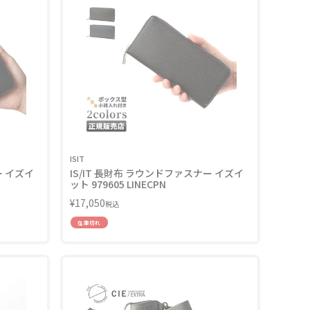
ISIT
ー イズイ
IS/IT 長財布 ラウンドファスナー イズイ
ット 979605 LINECPN
¥
17,050
税込
在庫切れ