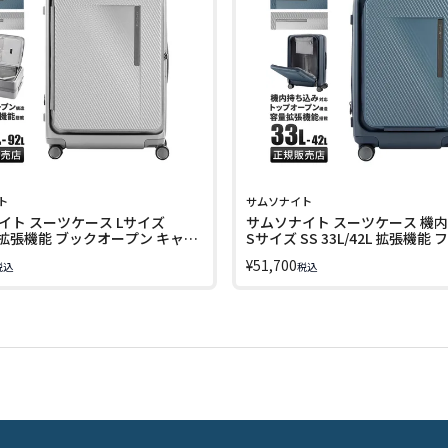
ト
サムソナイト
イト スーツケース Lサイズ
サムソナイト スーツケース 機
2L 拡張機能 ブックオープン キャリ
Sサイズ SS 33L/42L 拡張機能
 ジップリックスFT スピナー68
ープン ブックオープン キャリ
¥
51,700
税込
税込
ブル Samsonite SPINNER
ジップリックスFT スピナー55 
NDABLE LINECPN
ンダブル Samsonite ZIPPRIX F
UE9*48001 LINECPN