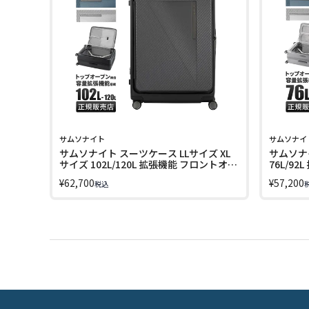
サムソナイト
サムソナイ
サムソナイト スーツケース LLサイズ XL
サムソナ
サイズ 102L/120L 拡張機能 フロントオー
76L/9
プン ブックオープン キャリーケース ジ
ーケース
¥
62,700
¥
57,200
税込
ップリックスFT スピナー75 エキスパン
エキスパンダ
ダブル Samsonite SPINNER 75
68 EXPA
EXPANDABLE LINECPN