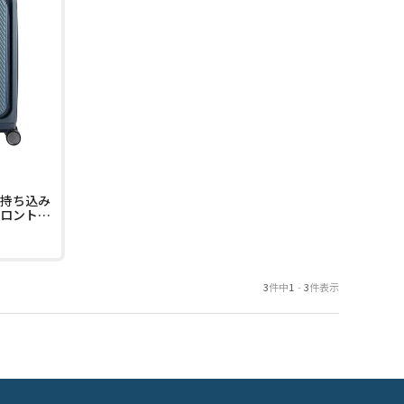
内持ち込み
 フロントオ
ーケース
エキスパ
T
3
件中
1
-
3
件表示