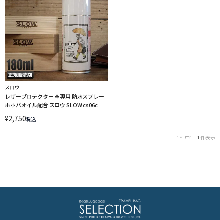
スロウ
レザープロテクター 革専用 防水スプレー
ホホバオイル配合 スロウ SLOW cs06c
¥
2,750
税込
1
件中
1
-
1
件表示