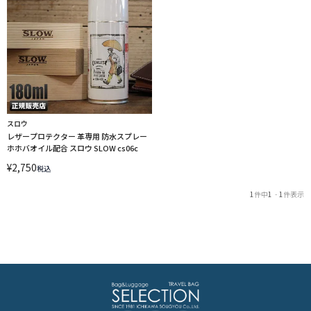
スロウ
レザープロテクター 革専用 防水スプレー
ホホバオイル配合 スロウ SLOW cs06c
¥
2,750
税込
1
件中
1
-
1
件表示