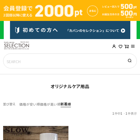
オリジナルケア用品
新着順
並び替え
価格が安い順
価格が高い順
1
件中
1
-
1
件表示