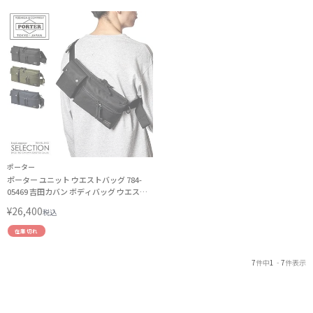
ポーター
ポーター ユニット ウエストバッグ 784-
05469 吉田カバン ボディバッグ ウエスト
ポーチ PORTER
¥
26,400
税込
在庫切れ
7
件中
1
-
7
件表示