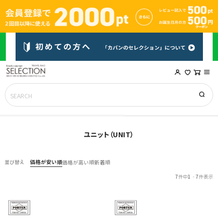
ユニット（UNIT）
価格が安い順
並び替え
価格が高い順
新着順
7
件中
1
-
7
件表示