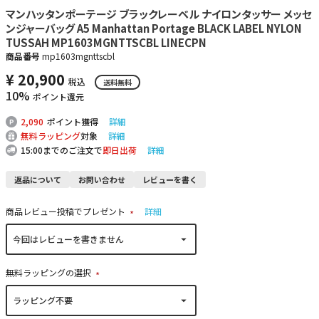
マンハッタンポーテージ ブラックレーベル ナイロンタッサー メッセ
ンジャーバッグ A5 Manhattan Portage BLACK LABEL NYLON
TUSSAH MP1603MGNTTSCBL LINECPN
商品番号
mp1603mgnttscbl
¥
20,900
税込
送料無料
10%
ポイント還元
2,090
ポイント獲得
詳細
無料ラッピング
対象
詳細
15:00までのご注文で
即日出荷
詳細
返品について
お問い合わせ
レビューを書く
商品レビュー投稿でプレゼント
詳細
(
必
須
)
無料ラッピングの選択
(
必
須