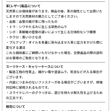
革(レザー)製品について
天然革には個体差があります。検品の後、革の個性として出荷いた
しますので天然素材の魅力としてご了承ください。
・血筋：血管の痕が革に残ったもの
・トラ：シワやたるみに生じる染色のムラ
・シボ：革線維の密度の違いによって生じる立体的なシワ模様
・ホクロ：黒い小さな点
・プルアップ：オイルを多量に染み込ませた革に圧力をかけた際に
変化する濃淡
これら個体差にご納得いただけなかった場合、交換返品の際の送料
はお客様のご負担となります。
スーツケース・キャリーケースについて
・製造工程の性質上、細かい傷や塗装ムラ、気泡などが入る場合が
ございます。
・内装につまみのないファスナーがある場合がございますが、修理
対応時に使用されるものです。
・スライドレバーのグラつきは、遊びを持たせ耐久性を上げるため
の工夫です。
梱包について