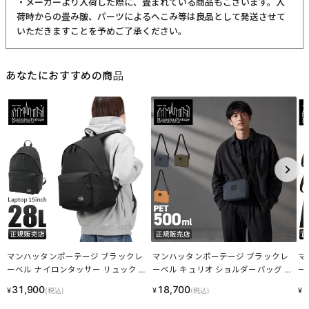
・メーカーより入荷した際に、畳まれている商品もございます。入
荷時からの畳み皺、パーツによるへこみ等は良品として発送させて
いただきますことを予めご了承ください。
あなたにおすすめの商品
マンハッタンポーテージ ブラックレ
マンハッタンポーテージ ブラックレ
マ
ーベル ナイロンタッサー リュック 28
ーベル キュリオ ショルダーバッグ M
ー
L A4 Manhattan Portage BLACK LABE
anhattan Portage BLACK LABEL CURI
ャー
31,900
18,700
1
¥
¥
¥
(税込)
(税込)
L NYLON TUSSAH MP1277LTSCBL LI
O MP1488-2CROBL LINECPN
K 