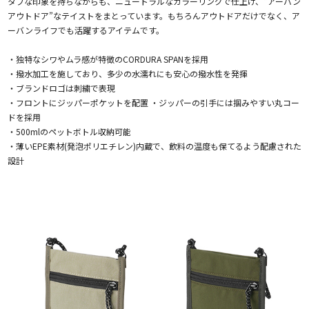
タフな印象を持ちながらも、ニュートラルなカラーリングで仕上げ、“アーバン
アウトドア”なテイストをまとっています。もちろんアウトドアだけでなく、ア
ーバンライフでも活躍するアイテムです。
・独特なシワやムラ感が特徴のCORDURA SPANを採用
・撥水加工を施しており、多少の水濡れにも安心の撥水性を発揮
・ブランドロゴは刺繍で表現
・フロントにジッパーポケットを配置 ・ジッパーの引手には掴みやすい丸コー
ドを採用
・500mlのペットボトル収納可能
・薄いEPE素材(発泡ポリエチレン)内蔵で、飲料の温度も保てるよう配慮された
設計