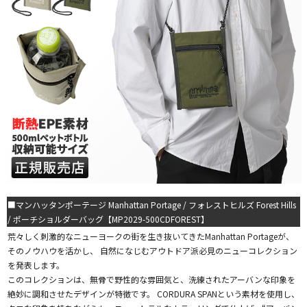
■マンハッタンポーテージ Manhattan Portage / フォレストヒルズ Forest Hills
/ ポーチショルダーバッグ【MP2029-500CDFOREST】
荒々しく刺激的なニューヨークの街を生き抜いてきたManhattan Portageが、
そのノウハウを活かし、 自然になじむアウトドア派必見のニューコレクション
を発表します。
このコレクションは、無骨で野性的な雰囲気と、洗練されたアーバンな印象を
絶妙に調和させたデザインが特徴です。 CORDURA SPANという素材を使用し、