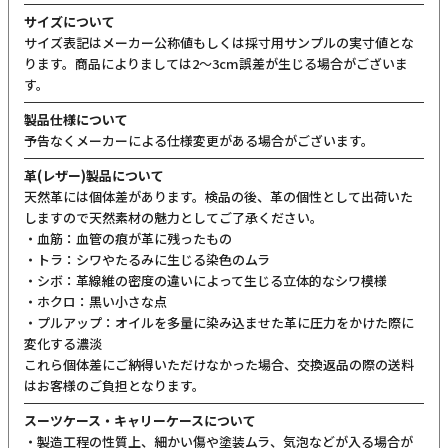
サイズについて
サイズ表記はメーカー公称値もしくは採寸用サンプルの実寸値とな
ります。商品によりましては2〜3cm誤差が生じる場合がございま
す。
製品仕様について
予告なくメーカーによる仕様変更がある場合がございます。
革(レザー)製品について
天然革には個体差があります。検品の後、革の個性として出荷いた
しますので天然素材の魅力としてご了承ください。
・血筋：血管の痕が革に残ったもの
・トラ：シワやたるみに生じる染色のムラ
・シボ：革線維の密度の違いによって生じる立体的なシワ模様
・ホクロ：黒い小さな点
・プルアップ：オイルを多量に染み込ませた革に圧力をかけた際に
変化する濃淡
これら個体差にご納得いただけなかった場合、交換返品の際の送料
はお客様のご負担となります。
スーツケース・キャリーケースについて
・製造工程の性質上、細かい傷や塗装ムラ、気泡などが入る場合が