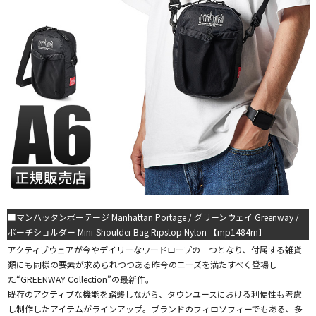
■マンハッタンポーテージ Manhattan Portage / グリーンウェイ Greenway /
ポーチショルダー Mini-Shoulder Bag Ripstop Nylon 【mp1484rn】
アクティブウェアが今やデイリーなワードロープの一つとなり、付属する雑貨
類にも同様の要素が求められつつある昨今のニーズを満たすべく登場し
た“GREENWAY Collection”の最新作。
既存のアクティブな機能を踏襲しながら、タウンユースにおける利便性も考慮
し制作したアイテムがラインアップ。ブランドのフィロソフィーでもある、多