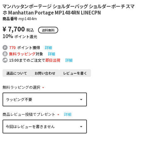
マンハッタンポーテージ ショルダーバッグ ショルダーポーチ スマ
ホ Manhattan Portage MP1484RN LINECPN
商品番号
mp1484rn
¥
7,700
税込
送料無料
10%
ポイント還元
770
ポイント獲得
詳細
無料ラッピング
対象
詳細
15:00までのご注文で
即日出荷
詳細
返品について
お問い合わせ
レビューを書く
無料ラッピングの選択
(
必
須
)
商品レビュー投稿でプレゼント
詳細
(
必
須
)