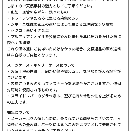
しますので天然素材の魅力としてご了承ください。
・血筋：血管の痕が革に残ったもの
・トラ：シワやたるみに生じる染色のムラ
・シボ：革線維の密度の違いによって生じる立体的なシワ模様
・ホクロ：黒い小さな点
・プルアップ：オイルを多量に染み込ませた革に圧力をかけた際に
変化する濃淡
これら個体差にご納得いただけなかった場合、交換返品の際の送料
はお客様のご負担となります。
スーツケース・キャリーケースについて
・製造工程の性質上、細かい傷や塗装ムラ、気泡などが入る場合が
ございます。
・内装につまみのないファスナーがある場合がございますが、修理
対応時に使用されるものです。
・スライドレバーのグラつきは、遊びを持たせ耐久性を上げるため
の工夫です。
梱包について
・メーカーより入荷した際に、畳まれている商品もございます。入
荷時からの畳み皺、パーツによるへこみ等は良品として発送させて
いただきますことを予めご了承ください。