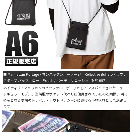
■ Manhattan Portage / マンハッタンポーテージ Reflective Buffalo / リフレ
クティブ バッファロー Pouch / ポーチ サコッシュ【MP1097】
ネイティブ・アメリカンのバッファローポーチからインスパイアされたニュー
レギュラーモデル。当時服のポケット代わりに使用されていたのと同様、 特に
軽装となる夏場のトラベル・アウトドアシーンにおける小物入れとして活躍し
ます。