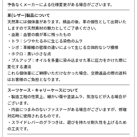
予告なくメーカーによる仕様変更がある場合がございます。
革(レザー)製品について
天然革には個体差があります。検品の後、革の個性として出荷いた
しますので天然素材の魅力としてご了承ください。
・血筋：血管の痕が革に残ったもの
・トラ：シワやたるみに生じる染色のムラ
・シボ：革線維の密度の違いによって生じる立体的なシワ模様
・ホクロ：黒い小さな点
・プルアップ：オイルを多量に染み込ませた革に圧力をかけた際に
変化する濃淡
これら個体差にご納得いただけなかった場合、交換返品の際の送料
はお客様のご負担となります。
スーツケース・キャリーケースについて
・製造工程の性質上、細かい傷や塗装ムラ、気泡などが入る場合が
ございます。
・内装につまみのないファスナーがある場合がございますが、修理
対応時に使用されるものです。
・スライドレバーのグラつきは、遊びを持たせ耐久性を上げるため
の工夫です。