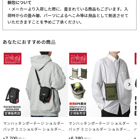
梱包について
・メーカーより入荷した際に、畳まれている商品もございます。入
荷時からの畳み皺、パーツによるへこみ等は良品として発送させて
いただきますことを予めご了承ください。
あなたにおすすめの商品
マンハッタンポーテージ ショルダー
マンハッタンポーテージ ショルダー
マ
バッグ ミニショルダー ショルダーポ
バッグ ミニショルダー ショルダーポ
バ
ーチ Manhattan Portage MP2433 LIN
ーチ ポシェット Manhattan Portage
ーチ
7,700
6,380
8
¥
¥
¥
(税込)
(税込)