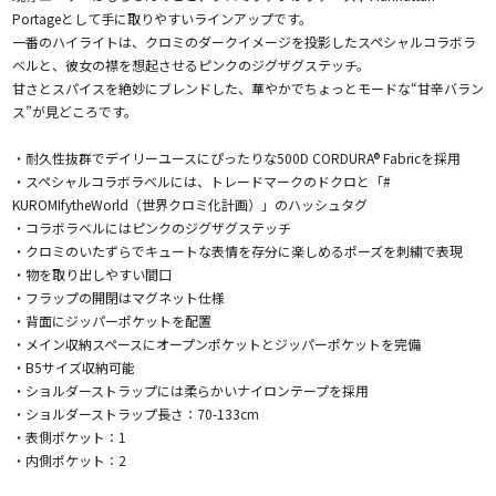
Portageとして手に取りやすいラインアップです。
一番のハイライトは、クロミのダークイメージを投影したスペシャルコラボラ
ベルと、彼女の襟を想起させるピンクのジグザグステッチ。
甘さとスパイスを絶妙にブレンドした、華やかでちょっとモードな“甘辛バラン
ス”が見どころです。
・耐久性抜群でデイリーユースにぴったりな500D CORDURA® Fabricを採用
・スペシャルコラボラベルには、トレードマークのドクロと「#
KUROMIfytheWorld（世界クロミ化計画）」のハッシュタグ
・コラボラベルにはピンクのジグザグステッチ
・クロミのいたずらでキュートな表情を存分に楽しめるポーズを刺繍で表現
・物を取り出しやすい間口
・フラップの開閉はマグネット仕様
・背面にジッパーポケットを配置
・メイン収納スペースにオープンポケットとジッパーポケットを完備
・B5サイズ収納可能
・ショルダーストラップには柔らかいナイロンテープを採用
・ショルダーストラップ長さ：70-133cm
・表側ポケット：1
・内側ポケット：2