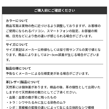
ご購入前にご確認ください
カラーについて
商品写真は実物の色に近づけるよう調整しておりますが、お客様の
ご使用になられるパソコン、スマートフォンの設定、お部屋の照
明、日光などにより色の違いが感じられる場合がございます。
サイズについて
サイズ表記はメーカー公称値もしくは採寸用サンプルの実寸値とな
ります。商品によりましては2〜3cm誤差が生じる場合がございま
す。
製品仕様について
予告なくメーカーによる仕様変更がある場合がございます。
革(レザー)製品について
天然革には個体差があります。検品の後、革の個性として出荷いた
しますので天然素材の魅力としてご了承ください。
・血筋：血管の痕が革に残ったもの
・トラ：シワやたるみに生じる染色のムラ
・シボ：革線維の密度の違いによって生じる立体的なシワ模様