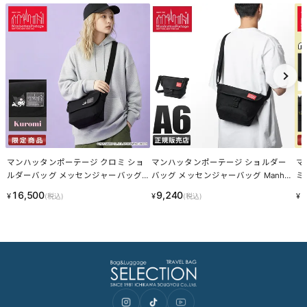
マンハッタンポーテージ クロミ ショ
マンハッタンポーテージ ショルダー
マ
ルダーバッグ メッセンジャーバッグ
バッグ メッセンジャーバッグ Manhat
ミ
Manhattan Portage KUROMI MP1603
tan Portage MP1603FZP LINECPN
ッズ
16,500
9,240
1
¥
¥
¥
(税込)
(税込)
BPDMGNT500KRM LINECPN
14