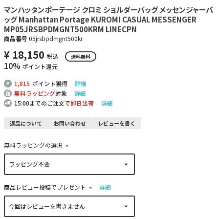
マンハッタンポーテージ クロミ ショルダーバッグ メッセンジャーバ
ッグ Manhattan Portage KUROMI CASUAL MESSENGER
MP05JRSBPDMGNT500KRM LINECPN
商品番号
05jrsbpdmgnt500kr
¥
18,150
税込
送料無料
10%
ポイント還元
1,815
ポイント獲得
詳細
無料ラッピング
対象
詳細
15:00までのご注文で
即日出荷
詳細
返品について
お問い合わせ
レビューを書く
無料ラッピングの選択
(
必
須
)
商品レビュー投稿でプレゼント
詳細
(
必
須