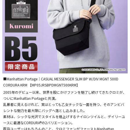
■Manhattan Portage｜CASUAL MESSENGER SLIM BP W/DIV MGNT 500D
CORDURA KRM 【MP05JRSBPDMGNT500KRM】
2005年のデビュー以来、世界を股にかけファンを魅了し続けてきたクロミが、
ついにManhattan Portageと共演。
乱暴者に見えるけれど、実はとっても乙女チックな一面を持つ、そのアンビバ
レントな魅力を最大限にバッグへ落とし込みました。
素材は、シックな光沢でスタイルを格上げするナイロンツイルと、デイリーユ
ースに最適なCORDURA®の2バリエーション。
既存ユーザーはもちろんのこと、クロミファンがファーストManhattan