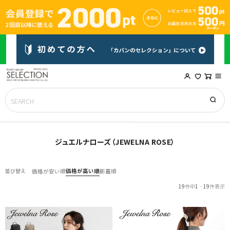
ジュエルナローズ（JEWELNA ROSE）
価格が高い順
並び替え
価格が安い順
新着順
19
件中
1
-
19
件表示