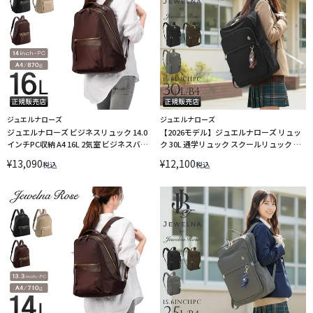
ジュエルナローズ
ジュエルナローズ
ジュエルナローズ ビジネスリュック 14.0
【2026モデル】ジュエルナローズ リュッ
インチPC収納 A4 16L 2気室 ビジネスバッ
ク 30L 通学リュック スクールリュック ス
グ ロッティ Jewelna Rose 16242
クールバッグ シスターズバッグ A4 B4
¥
13,090
¥
12,100
税込
税込
Jewelna Rose 68914