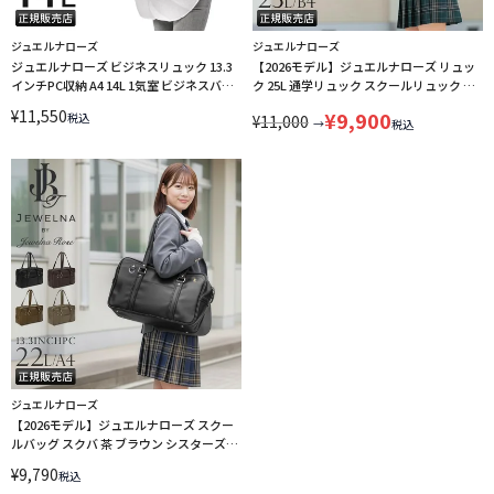
ジュエルナローズ
ジュエルナローズ
ジュエルナローズ ビジネスリュック 13.3
【2026モデル】ジュエルナローズ リュッ
インチPC収納 A4 14L 1気室 ビジネスバッ
ク 25L 通学リュック スクールリュック ス
グ ロッティ Jewelna Rose 16241
クールバッグ シスターズバッグ A4 B4
¥
11,550
¥
9,900
税込
¥
11,000
Jewelna Rose 68913
→
税込
ジュエルナローズ
【2026モデル】ジュエルナローズ スクー
ルバッグ スクバ 茶 ブラウン シスターズバ
ッグ A4 Jewelna Rose 68921
¥
9,790
税込