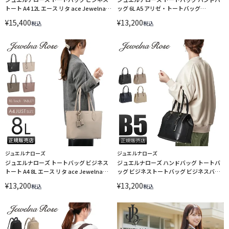
トート A4 12L エース リタ ace Jewelna
ッグ 6L A5 アリゼ・トートバッグ
Rose 16146
Jewelna Rose 11928
¥
15,400
¥
13,200
税込
税込
ジュエルナローズ
ジュエルナローズ
ジュエルナローズ トートバッグ ビジネス
ジュエルナローズ ハンドバッグ トートバ
トート A4 8L エース リタ ace Jewelna
ッグ ビジネストートバッグ ビジネスバッ
Rose 16145
グ OLバッグ ベージュ エース Jewelna
¥
13,200
¥
13,200
税込
税込
Rose 10755【在庫限り】 LINECPN